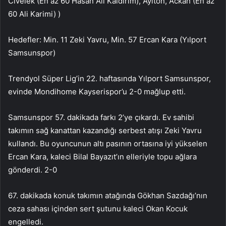
Civelek (En az 60 Hasan Ali Kaldırım), Aylton, Ackah (En az
60 Ali Karimi) )
Hedefler: Min. 11 Zeki Yavru, Min. 57 Ercan Kara (Yılport
Samsunspor)
Trendyol Süper Lig’in 22. haftasında Yılport Samsunspor,
evinde Mondihome Kayserispor’u 2-0 mağlup etti.
Samsunspor 57. dakikada farkı 2’ye çıkardı. Ev sahibi
takımın sağ kanattan kazandığı serbest atışı Zeki Yavru
kullandı. Bu oyuncunun altı pasının ortasına iyi yükselen
Ercan Kara, kaleci Bilal Bayazıt’ın elleriyle topu ağlara
gönderdi. 2-0
67. dakikada konuk takımın atağında Gökhan Sazdağı’nın
ceza sahası içinden sert şutunu kaleci Okan Kocuk
engelledi.