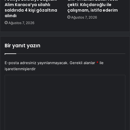
Alim Karaca’ya silahlı
çekti: Kılıçdaroğlu ile
saldırıda 4 kişi gözaltına
çalışmam, istifa ederim
alındı
Ağustos 7, 2026
Ağustos 7, 2026
Bir yanıt yazın
E-posta adresiniz yayınlanmayacak.
Gerekli alanlar
*
ile
işaretlenmişlerdir
Y
o
r
u
m
*