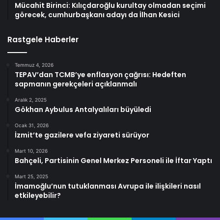
Mücahit Birinci: Kılıçdaroğlu kurultay olmadan seçimi
görecek, cumhurbaşkanı adayı da İlhan Kesici
Rastgele Haberler
Temmuz 4, 2026
TEPAV’dan TCMB’ye enflasyon çağrısı: Hedeften
sapmanın gerekçeleri açıklanmalı
Aralık 2, 2025
Gökhan Aybulus Antalyalıları büyüledi
Ocak 31, 2026
İzmit’te gazilere vefa ziyareti sürüyor
Mart 10, 2026
Bahçeli, Partisinin Genel Merkez Personeli ile İftar Yaptı
Mart 25, 2025
İmamoğlu’nun tutuklanması Avrupa ile ilişkileri nasıl
etkileyebilir?