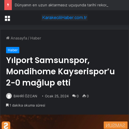
Dünyanın en uzun aktarmasız uçuşunda tarihi rekor: 24 saatten fazla havada kaldılar
Menü
Anasayfa
/
Haber
Haber
Yılport Samsunspor,
Mondihome Kayserispor’u
2-0 mağlup etti
BAHRİ ÖZCAN
Ocak 25, 2024
0
0
1 dakika okuma süresi