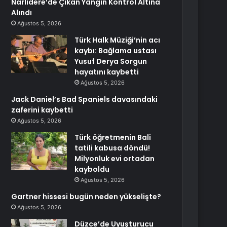
Narlıdere’de Çıkan Yangın Kontrol Altına
Alındı
Ağustos 5, 2026
Türk Halk Müziği’nin acı
kaybı: Bağlama ustası
Yusuf Derya Sorgun
hayatını kaybetti
Ağustos 5, 2026
Jack Daniel’s Bad Spaniels davasındaki
zaferini kaybetti
Ağustos 5, 2026
Türk öğretmenin Bali
tatili kabusa döndü!
Milyonluk evi ortadan
kayboldu
Ağustos 5, 2026
Gartner hissesi bugün neden yükselişte?
Ağustos 5, 2026
Düzce’de Uyuşturucu