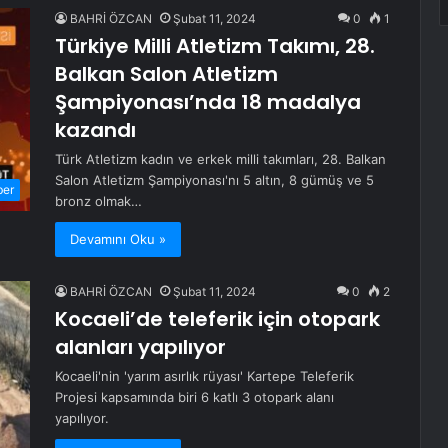
BAHRİ ÖZCAN
Şubat 11, 2024
0
1
Türkiye Milli Atletizm Takımı, 28.
Balkan Salon Atletizm
Şampiyonası’nda 18 madalya
kazandı
Türk Atletizm kadın ve erkek milli takımları, 28. Balkan
Salon Atletizm Şampiyonası'nı 5 altın, 8 gümüş ve 5
ber
bronz olmak…
Devamını Oku »
BAHRİ ÖZCAN
Şubat 11, 2024
0
2
Kocaeli’de teleferik için otopark
alanları yapılıyor
Kocaeli'nin 'yarım asırlık rüyası' Kartepe Teleferik
Projesi kapsamında biri 6 katlı 3 otopark alanı
yapılıyor.