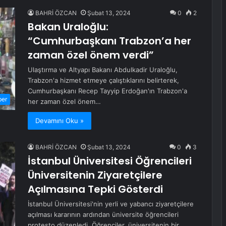
BAHRİ ÖZCAN
Şubat 13, 2024
0
2
Bakan Uraloğlu:
“Cumhurbaşkanı Trabzon’a her
zaman özel önem verdi”
Ulaştırma ve Altyapı Bakanı Abdulkadir Uraloğlu,
Trabzon'a hizmet etmeye çalıştıklarını belirterek,
Cumhurbaşkanı Recep Tayyip Erdoğan'ın Trabzon'a
ber
her zaman özel önem…
Devamını Oku »
BAHRİ ÖZCAN
Şubat 13, 2024
0
3
İstanbul Üniversitesi Öğrencileri
Üniversitenin Ziyaretçilere
Açılmasına Tepki Gösterdi
İstanbul Üniversitesi'nin yerli ve yabancı ziyaretçilere
açılması kararının ardından üniversite öğrencileri
protesto düzenledi. Öğrenciler, üniversitenin bir