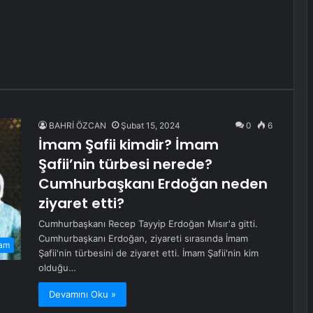
BAHRİ ÖZCAN
Şubat 15, 2024
0
6
İmam Şafii kimdir? İmam
Şafii’nin türbesi nerede?
Cumhurbaşkanı Erdoğan neden
ziyaret etti?
Cumhurbaşkanı Recep Tayyip Erdoğan Mısır'a gitti.
Cumhurbaşkanı Erdoğan, ziyareti sırasında İmam
am
Şafii'nin türbesini de ziyaret etti. İmam Şafii'nin kim
olduğu…
Devamını Oku »