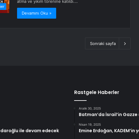
atma ve yıkım törenine katıldı.…
ber
Devamını Oku »
Sonraki sayfa
Rastgele Haberler
Aralık 30, 2025
Batman’da İsrail’in Gazze sa
Nisan 19, 2025
ıçdaroğlu ile devam edecek
Emine Erdoğan, KADEM’in ye