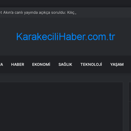
 Akın’a canlı yayında açıkça soruldu: Kılıçdaroğlu ile devam edecek misi
FA
HABER
EKONOMI
SAĞLIK
TEKNOLOJI
YAŞAM