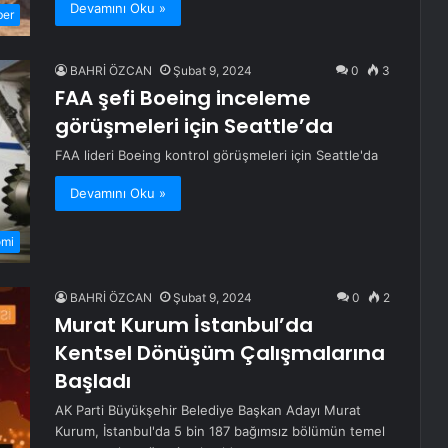
Devamını Oku »
ber
BAHRİ ÖZCAN
Şubat 9, 2024
0
3
FAA şefi Boeing inceleme
görüşmeleri için Seattle’da
FAA lideri Boeing kontrol görüşmeleri için Seattle'da
Devamını Oku »
omi
BAHRİ ÖZCAN
Şubat 9, 2024
0
2
Murat Kurum İstanbul’da
Kentsel Dönüşüm Çalışmalarına
Başladı
AK Parti Büyükşehir Belediye Başkan Adayı Murat
Kurum, İstanbul'da 5 bin 187 bağımsız bölümün temel