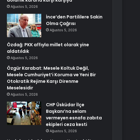
dolarlık kararla karşı karşıya
Ağustos 5, 2026
İnce’den Partililere Sakin
Olma Çağrısı
Ağustos 5, 2026
Özdağ: PKK affıyla millet olarak yine
aldatıldık
Ağustos 5, 2026
Özgür Karabat: Mesele Koltuk Değil,
Mesele Cumhuriyet’i Koruma ve Yeni Bir
Otokratik Rejime Karşı Direnme
Meselesidir
Ağustos 5, 2026
CHP Üsküdar İlçe
Başkanı’na selam
vermeyen esnafa zabıta
ekipleri ceza kesti
Ağustos 5, 2026