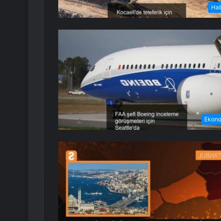
Ha
Ekon