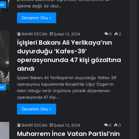
ber
işletme değil, bir okul…
Devamını Oku »
BAHRİ ÖZCAN
Şubat 13, 2024
0
2
İçişleri Bakanı Ali Yerlikaya’nın
duyurduğu ‘Kafes-39’
operasyonunda 47 kişi gözaltına
alındı
İçişleri Bakanı Ali Yerlikaya'nın duyurduğu 'Kafes-39'
operasyonu kapsamında Kocaeli'de Uğur Özgen'in
ber
lideri olduğu terör örgütüne yönelik düzenlenen
operasyonda 47 kişi…
Devamını Oku »
BAHRİ ÖZCAN
Şubat 13, 2024
0
3
Muharrem İnce Vatan Partisi’nin