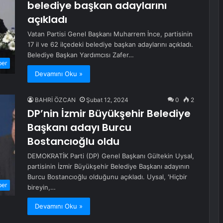
belediye başkan adaylarını
açıkladı
Vatan Partisi Genel Başkanı Muharrem İnce, partisinin
17 il ve 62 ilçedeki belediye başkan adaylarını açıkladı.
Belediye Başkan Yardımcısı Zafer…
ber
Devamını Oku »
BAHRİ ÖZCAN
Şubat 12, 2024
0
2
DP’nin İzmir Büyükşehir Belediye
Başkanı adayı Burcu
Bostancıoğlu oldu
DEMOKRATİK Parti (DP) Genel Başkanı Gültekin Uysal,
partisinin İzmir Büyükşehir Belediye Başkanı adayının
Burcu Bostancıoğlu olduğunu açıkladı. Uysal, 'Hiçbir
ber
bireyin,…
Devamını Oku »