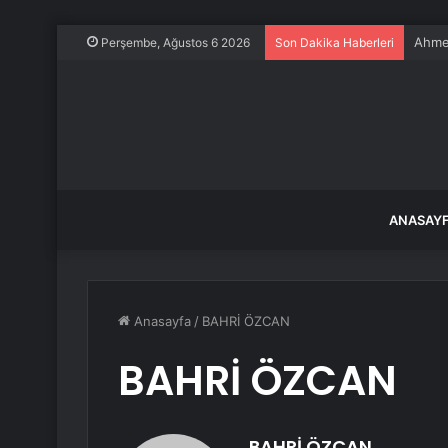
Ahmet
Perşembe, Ağustos 6 2026
Son Dakika Haberleri
ANASAY
Anasayfa
/
BAHRİ ÖZCAN
BAHRİ ÖZCAN
BAHRİ ÖZCAN