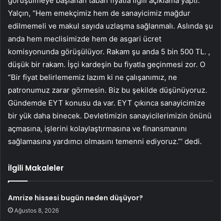
görüşülmeye başlanan taban fiyatla ilgili açıklama yaptı.
Yalçın, “Hem emekçimiz hem de sanayicimiz mağdur
edilmemeli ve makul sayıda uzlaşma sağlanmalı. Aslında şu
anda hem meclisimizde hem de asgari ücret
komisyonunda görüşülüyor. Rakam şu anda 5 bin 500 TL. ,
düşük bir rakam. İşçi kardeşin bu fiyatla geçinmesi zor. O
“Bir fiyat belirlememiz lazım ki ne çalışanımız, ne
patronumuz zarar görmesin. Biz bu şekilde düşünüyoruz.
Gündemde EYT konusu da var. EYT çıkınca sanayicimize
bir yük daha binecek. Devletimizin sanayicilerimizin önünü
açmasına, işlerini kolaylaştırmasına ve finansmanını
sağlamasına yardımcı olmasını temenni ediyoruz.”‘ dedi.
İlgili Makaleler
Amrize hissesi bugün neden düşüyor?
Ağustos 8, 2026