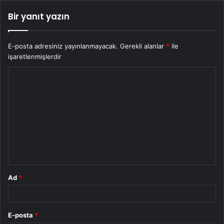
Bir yanıt yazın
E-posta adresiniz yayınlanmayacak.
Gerekli alanlar
*
ile
işaretlenmişlerdir
Y
o
r
u
m
*
Ad
*
E-posta
*