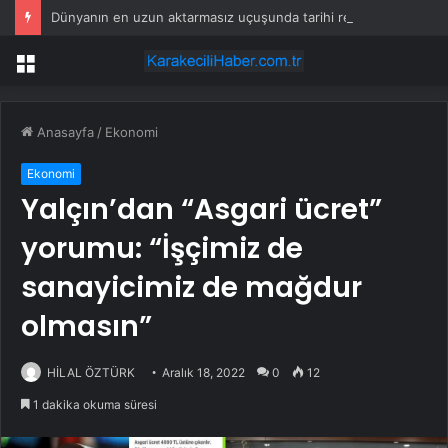
Dünyanın en uzun aktarmasız uçuşunda tarihi rekor: 24 saatten fazla havada kaldılar
Menü
Anasayfa
/
Ekonomi
Ekonomi
Yalçın’dan “Asgari ücret”
yorumu: “İşçimiz de
sanayicimiz de mağdur
olmasın”
HİLAL ÖZTÜRK
Aralık 18, 2022
0
12
1 dakika okuma süresi