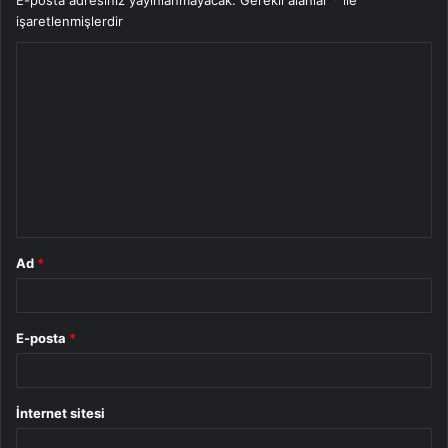
E-posta adresiniz yayınlanmayacak.
Gerekli alanlar
*
ile
işaretlenmişlerdir
Y
o
r
u
m
*
Ad
*
E-posta
*
İnternet sitesi