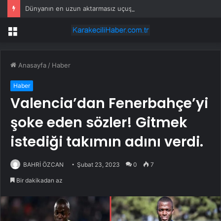
Dünyanın en uzun aktarmasız uçuşunda tarihi rekor: 24 saatten fazla havada kaldılar
Menü
Anasayfa
/
Haber
Haber
Valencia’dan Fenerbahçe’yi
şoke eden sözler! Gitmek
istediği takımın adını verdi.
BAHRİ ÖZCAN
Şubat 23, 2023
0
7
Bir dakikadan az