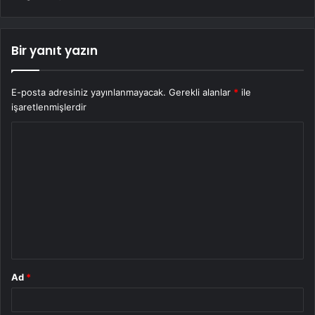
Bir yanıt yazın
E-posta adresiniz yayınlanmayacak.
Gerekli alanlar
*
ile
işaretlenmişlerdir
Y
o
r
u
m
*
Ad
*