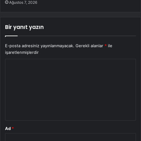
Ağustos 7, 2026
Bir yanıt yazın
E-posta adresiniz yayınlanmayacak.
Gerekli alanlar
*
ile
işaretlenmişlerdir
Y
o
r
u
m
*
Ad
*