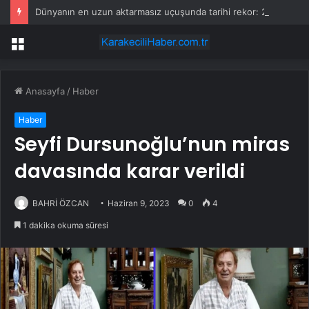
Dünyanın en uzun aktarmasız uçuşunda tarihi rekor: 24 saatten fazla havada kaldılar
Menü
Anasayfa
/
Haber
Haber
Seyfi Dursunoğlu’nun miras
davasında karar verildi
BAHRİ ÖZCAN
Haziran 9, 2023
0
4
1 dakika okuma süresi