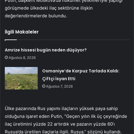
Putin, başkent Moskova’da hükümet yetkilileriyle yaptığı
görüşmede ülkedeki ilaç sektörüne ilişkin
değerlendirmelerde bulundu.
İlgili Makaleler
Amrize hissesi bugün neden düşüyor?
Ağustos 8, 2026
Osmaniye’de Karpuz Tarlada Kaldı:
Çiftçi İsyan Etti
Ağustos 7, 2026
Ülke pazarında Rus yapımı ilaçların yüksek paya sahip
olduğuna işaret eden Putin, “Geçen yılın ilk üç çeyreğinde
ilaç üretimini yüzde 22 artırdık ve pazarın yüzde 60’ı
Rusya’da üretilen ilaçlarla ilgili. Rusya.” sözünü kullandı.