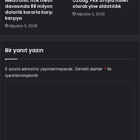
Medtronic fıtık mesh
Özdağ: PKK affıyla millet
davasında 88 milyon
olarak yine aldatıldık
dolarlık kararla karşı
Ağustos 5, 2026
karşıya
Ağustos 5, 2026
Bir yanıt yazın
E-posta adresiniz yayınlanmayacak.
Gerekli alanlar
*
ile
işaretlenmişlerdir
Y
o
r
u
m
*