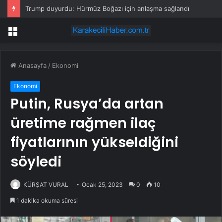
Trump duyurdu: Hürmüz Boğazı için anlaşma sağlandı
Menü
Anasayfa
/
Ekonomi
Ekonomi
Putin, Rusya’da artan
üretime rağmen ilaç
fiyatlarının yükseldiğini
söyledi
KÜRŞAT VURAL
Ocak 25, 2023
0
10
1 dakika okuma süresi