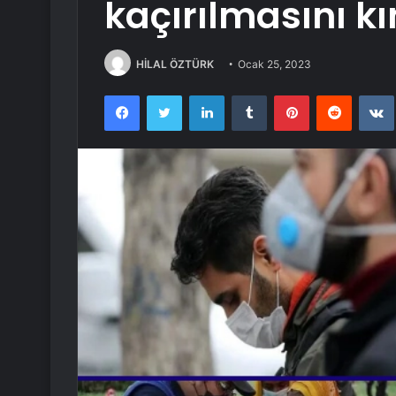
kaçırılmasını k
HİLAL ÖZTÜRK
Ocak 25, 2023
Facebook
Twitter
LinkedIn
Tumblr
Pinterest
Reddit