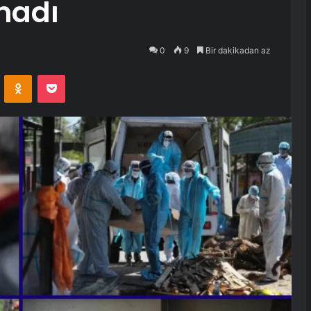
ınadı
0
9
Bir dakikadan az
VKontakte
Odnoklassniki
Pocket