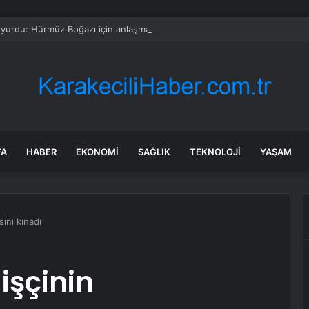
yurdu: Hürmüz Boğazı için anlaşma sağlandı
FA
HABER
EKONOMI
SAĞLIK
TEKNOLOJI
YAŞAM
sını kınadı
 işçinin