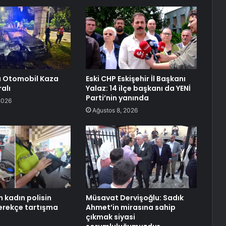
a Otomobil Kaza
Eski CHP Eskişehir İl Başkanı
ralı
Yalaz: 14 ilçe başkanı da YENİ
Parti’nin yanında
2026
Ağustos 8, 2026
 kadın polisin
Müsavat Dervişoğlu: Sadık
erekçe tartışma
Ahmet’in mirasına sahip
çıkmak siyasi