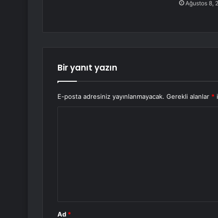
Ağustos 8, 
Bir yanıt yazın
E-posta adresiniz yayınlanmayacak.
Gerekli alanlar
*
i
Y
o
r
u
m
*
Ad
*