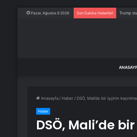
Trump du
Pazar, Ağustos 9 2026
Son Dakika Haberleri
ANASAY
Anasayfa
/
Haber
/
DSÖ, Mali’de bir işçinin kaçırılma
Haber
DSÖ, Mali’de bir