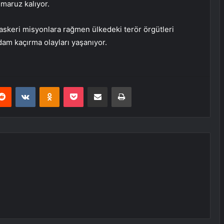
 maruz kalıyor.
askeri misyonlara rağmen ülkedeki terör örgütleri
dam kaçırma olayları yaşanıyor.
erest
Reddit
VKontakte
Odnoklassniki
Pocket
E-Posta ile paylaş
Yazdır