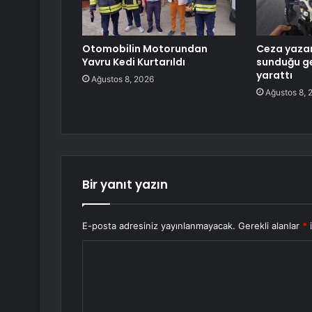
Otomobilin Motorundan
Ceza yazan
Yavru Kedi Kurtarıldı
sunduğu g
yarattı
Ağustos 8, 2026
Ağustos 8, 
Bir yanıt yazın
E-posta adresiniz yayınlanmayacak.
Gerekli alanlar
*
i
Y
o
r