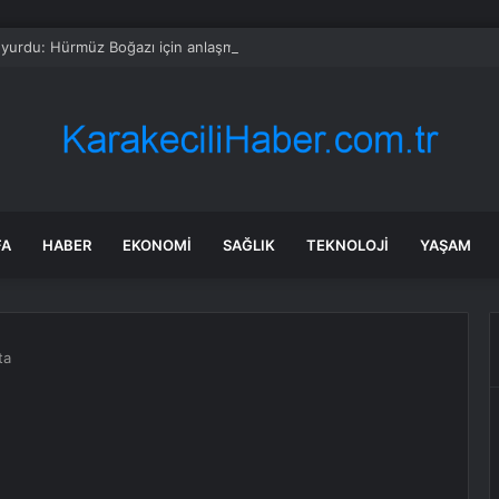
yurdu: Hürmüz Boğazı için anlaşma sağlandı
FA
HABER
EKONOMI
SAĞLIK
TEKNOLOJI
YAŞAM
ta