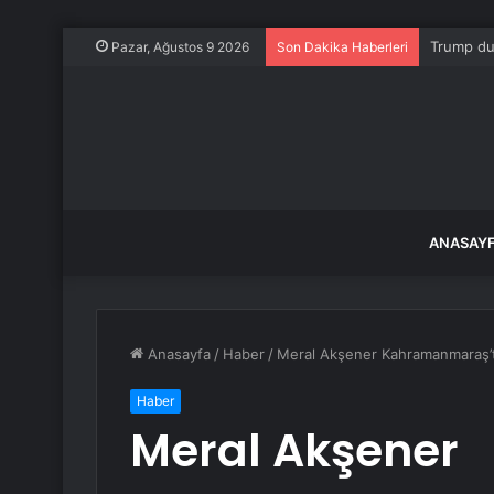
Trump du
Pazar, Ağustos 9 2026
Son Dakika Haberleri
ANASAY
Anasayfa
/
Haber
/
Meral Akşener Kahramanmaraş’
Haber
Meral Akşener