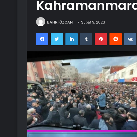
Kahramanmara
BAHRİ ÖZCAN
Şubat 9, 2023
Facebook
Twitter
LinkedIn
Tumblr
Pinterest
Reddit