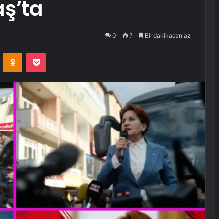
ş’ta
0
7
Bir dakikadan az
VKontakte
Odnoklassniki
Pocket