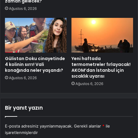
zaman gelecek?
Ağustos 6, 2026
Gülistan Doku cinayetinde
Yeni haftada
4 kolinin sırrı! Vali
termometreler fırlayacak!
konağında neler yaşandı?
AKOM’dan İstanbul için
sıcaklık uyarısı
Ağustos 6, 2026
Ağustos 6, 2026
Bir yanıt yazın
E-posta adresiniz yayınlanmayacak.
Gerekli alanlar
*
ile
işaretlenmişlerdir