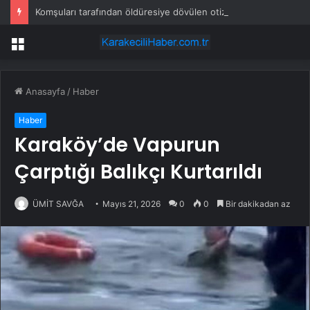
Komşuları tarafından öldüresiye dövülen otizmli çocukla ilgili bakanlıktan açıklama
Menü
Anasayfa
/
Haber
Haber
Karaköy’de Vapurun
Çarptığı Balıkçı Kurtarıldı
ÜMİT SAVĞA
Mayıs 21, 2026
0
0
Bir dakikadan az