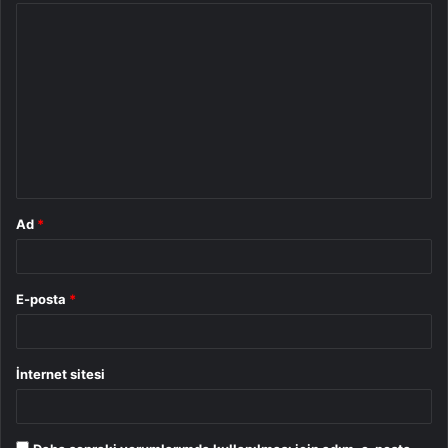
Y
o
r
u
m
*
Ad
*
E-posta
*
İnternet sitesi