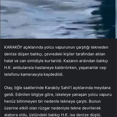
KARAKÖY açıklarında yolcu vapurunun çarptığı tekneden
denize düşen balıkçı, çevredeki kişiler tarafından atılan
halat ve can simidiyle kurtarıldı. Kazanın ardından balıkçı
H.K. ambulansla hastaneye kaldırılırken, yaşananlar cep
telefonu kamerasıyla kaydedildi.
Olay, öğle saatlerinde Karaköy Sahil’i açıklarında meydana
geldi. Edinilen bilgiye göre, iskeleye yanaşan yolcu vapuru
henüz bilinmeyen bir nedenle tekneye çarptı. Bunun
üzerine etkili olan rüzgar nedeniyle tekne devrilerek
alabora oldu, üstündeki balıkçı H.K. ise denize düştü.