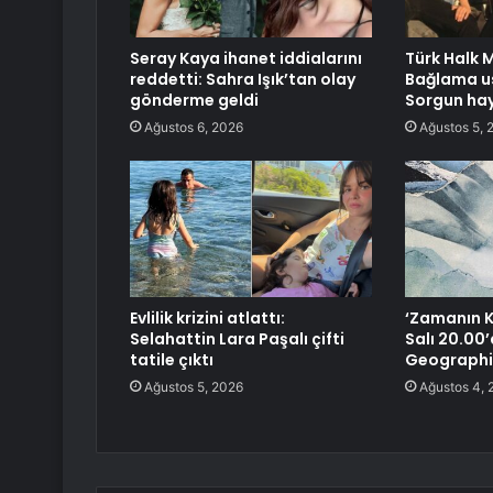
Seray Kaya ihanet iddialarını
Türk Halk M
reddetti: Sahra Işık’tan olay
Bağlama us
gönderme geldi
Sorgun hay
Ağustos 6, 2026
Ağustos 5, 
Evlilik krizini atlattı:
‘Zamanın K
Selahattin Lara Paşalı çifti
Salı 20.00
tatile çıktı
Geographi
Ağustos 5, 2026
Ağustos 4, 