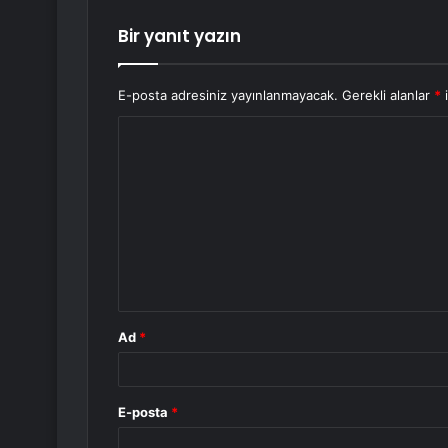
Bir yanıt yazın
E-posta adresiniz yayınlanmayacak.
Gerekli alanlar
*
i
Y
o
r
u
m
*
Ad
*
E-posta
*