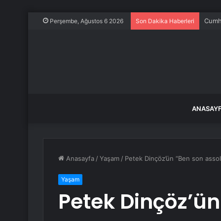
Cumhu
Perşembe, Ağustos 6 2026
Son Dakika Haberleri
ANASAY
Anasayfa
/
Yaşam
/
Petek Dinçöz’ün “Ben son assol
Yaşam
Petek Dinçöz’ün