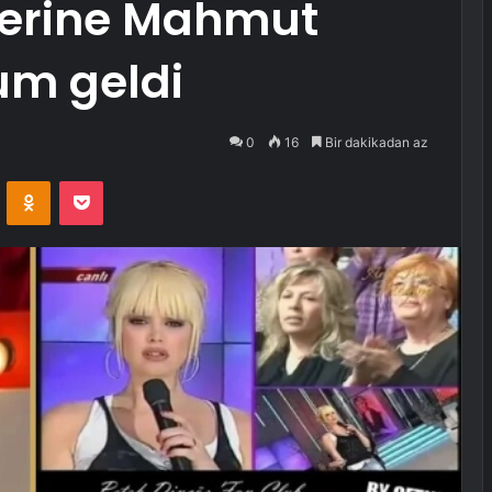
zlerine Mahmut
um geldi
0
16
Bir dakikadan az
VKontakte
Odnoklassniki
Pocket