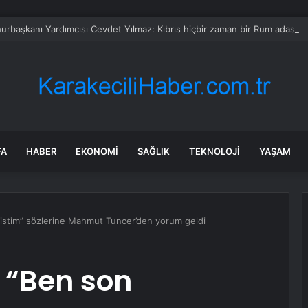
rbaşkanı Yardımcısı Cevdet Yılmaz: Kıbrıs hiçbir zaman bir Rum adası o
FA
HABER
EKONOMI
SAĞLIK
TEKNOLOJI
YAŞAM
istim” sözlerine Mahmut Tuncer’den yorum geldi
 “Ben son