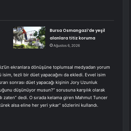
Bursa Osmangazi’de yeşil
alanlara titiz koruma
Ağustos 6, 2026
çöz’ün ekranlara dönüşüne toplumsal medyadan yorum
ü isim, tezli bir düet yapacağını da ekledi. Evvel isim
arı sonrası düet yapacağı kişinin Jory Uzunluk
olduğunu düşünüyor musun?” sorusuna karşılık olarak
ndı zaten” dedi. O sırada kelama giren Mahmut Tuncer
ek alsa eline her yeri yıkar” sözlerini kullandı.