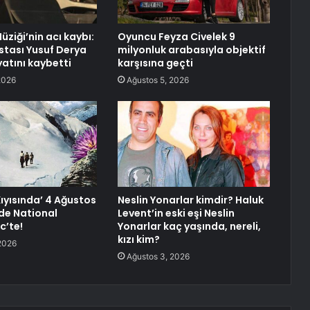
üziği’nin acı kaybı:
Oyuncu Feyza Civelek 9
tası Yusuf Derya
milyonluk arabasıyla objektif
atını kaybetti
karşısına geçti
2026
Ağustos 5, 2026
ıyısında’ 4 Ağustos
Neslin Yonarlar kimdir? Haluk
’de National
Levent’in eski eşi Neslin
c’te!
Yonarlar kaç yaşında, nereli,
kızı kim?
2026
Ağustos 3, 2026