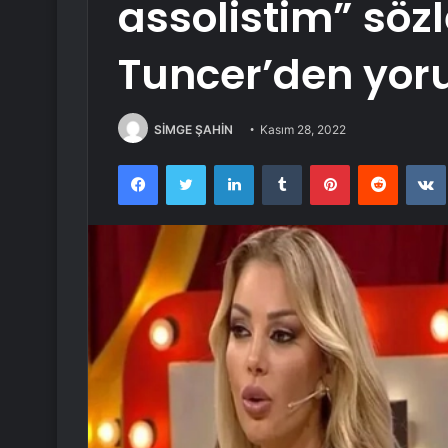
assolistim” sö
Tuncer’den yor
SİMGE ŞAHİN
Kasım 28, 2022
Facebook
Twitter
LinkedIn
Tumblr
Pinterest
Reddit