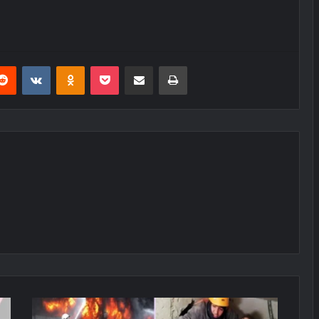
erest
Reddit
VKontakte
Odnoklassniki
Pocket
E-Posta ile paylaş
Yazdır