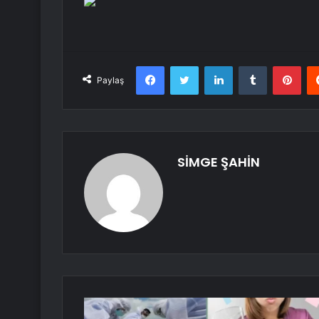
Facebook
Twitter
LinkedIn
Tumblr
Pint
Paylaş
SİMGE ŞAHİN