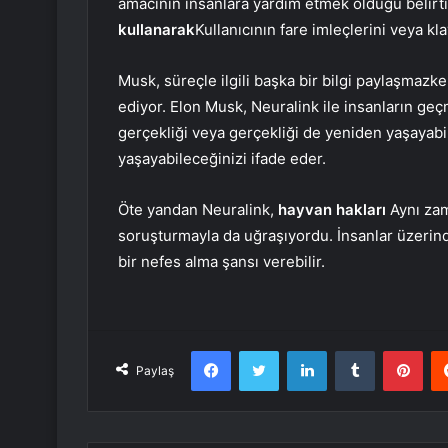
amacının insanlara yardım etmek olduğu belirti
kullanarak
Kullanıcının fare imleçlerini veya kl
Musk, süreçle ilgili başka bir bilgi paylaşmazke
ediyor. Elon Musk, Neuralink ile insanların ge
gerçekliği veya gerçekliği de yeniden yaşayabil
yaşayabileceğinizi ifade eder.
Öte yandan Neuralink,
hayvan hakları
Aynı zam
soruşturmayla da uğraşıyordu. İnsanlar üzerind
bir nefes alma şansı verebilir.
Facebook
Twitter
LinkedIn
Tumblr
Pint
Paylaş