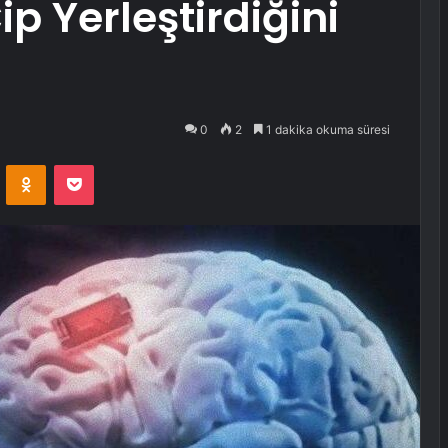
p Yerleştirdiğini
0
2
1 dakika okuma süresi
VKontakte
Odnoklassniki
Pocket