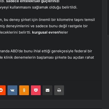
ldi.
sadece entelektüel güçlerinizi
avyeyi kullanmasını sağlamak olduğu belirtildi.
n, bu deney şirket için önemli bir kilometre taşını temsil
çmiş deneyimlerini ve sadece bunu değil rastgele bir
eceklerini belirtti.
kurgusal evren
Neler
anda ABD’de bunu ihlal ettiği gerekçesiyle federal bir
e klinik denemelerin başlaması şirkete bu açıdan rahat
erest
Reddit
VKontakte
Odnoklassniki
Pocket
E-Posta ile paylaş
Yazdır