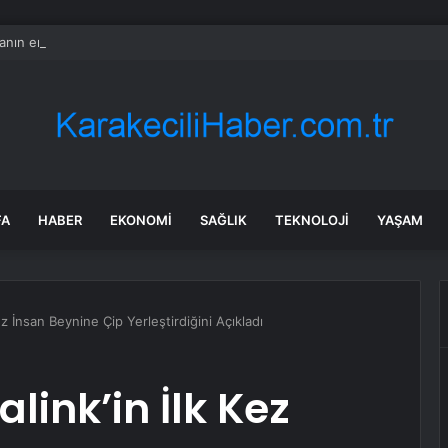
nın en uzun aktarmasız uçuşunda tarihi rekor: 24 saatten fazla havada k
FA
HABER
EKONOMI
SAĞLIK
TEKNOLOJI
YAŞAM
z İnsan Beynine Çip Yerleştirdiğini Açıkladı
link’in İlk Kez