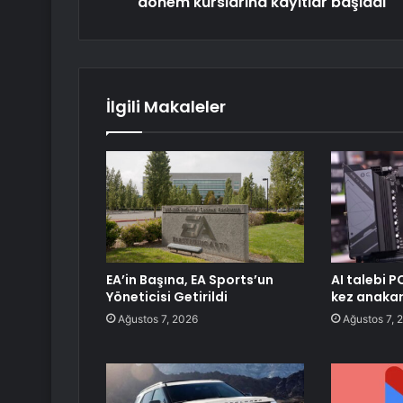
dönem kurslarına kayıtlar başladı
İlgili Makaleler
EA’in Başına, EA Sports’un
AI talebi P
Yöneticisi Getirildi
kez anakart
Ağustos 7, 2026
Ağustos 7, 