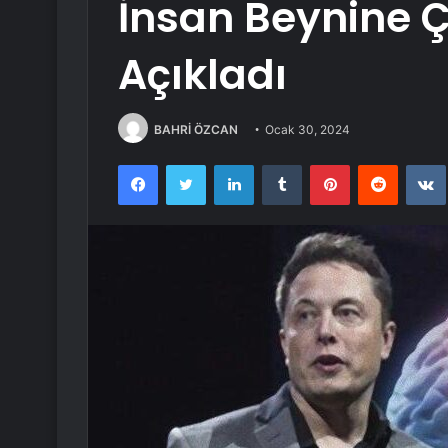
İnsan Beynine Çi
Açıkladı
BAHRİ ÖZCAN
Ocak 30, 2024
Facebook
Twitter
LinkedIn
Tumblr
Pinterest
Reddit