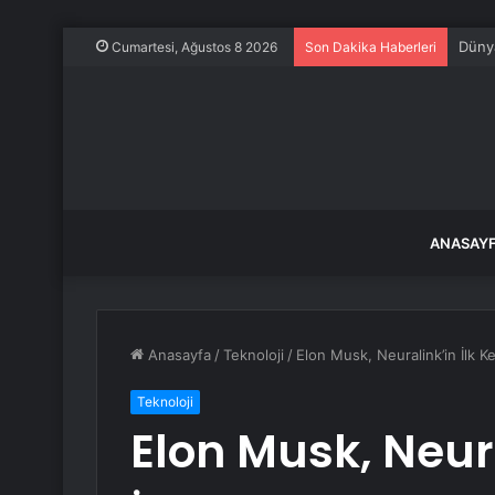
Dünya
Cumartesi, Ağustos 8 2026
Son Dakika Haberleri
ANASAY
Anasayfa
/
Teknoloji
/
Elon Musk, Neuralink’in İlk Ke
Teknoloji
Elon Musk, Neura