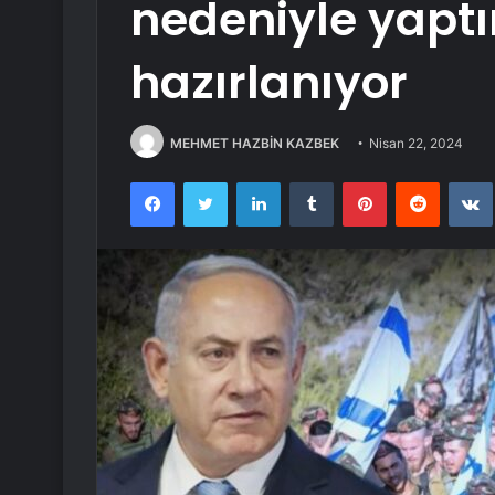
nedeniyle yapt
hazırlanıyor
MEHMET HAZBİN KAZBEK
Nisan 22, 2024
Facebook
Twitter
LinkedIn
Tumblr
Pinterest
Reddit