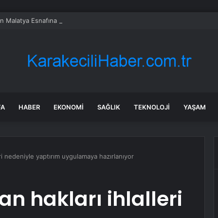
en Malatya Esnafına Destek Çağrısı
FA
HABER
EKONOMI
SAĞLIK
TEKNOLOJI
YAŞAM
lleri nedeniyle yaptırım uygulamaya hazırlanıyor
san hakları ihlalleri