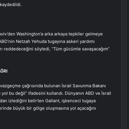
kaydedildi.
l Aviv’den Washington’a arka arkaya tepkiler gelmeye
 ABD’nin Netzah Yehuda tugayına askeri yardımı
rı reddedeceğini söyledi, “Tüm gücümle savaşacağım”
ĞRI
vazgeçme çağrısında bulunan İsrail Savunma Bakanı
u yol bu değil” ifadesini kullandı. Dünyanın ABD ve İsrail
an izlediğini belirten Gallant, işkenceci tugaya
üzerinde büyük bir gölge oluşmasına yol açacağını