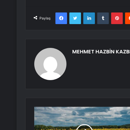
Facebook
Twitter
LinkedIn
Tumblr
Pint
Paylaş
MEHMET HAZBİN KAZB