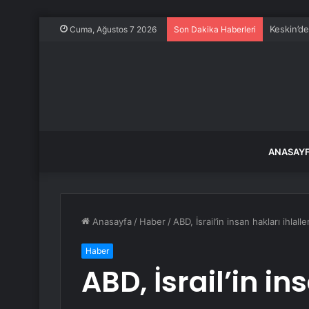
Keskin’d
Cuma, Ağustos 7 2026
Son Dakika Haberleri
ANASAY
Anasayfa
/
Haber
/
ABD, İsrail’in insan hakları ihla
Haber
ABD, İsrail’in in