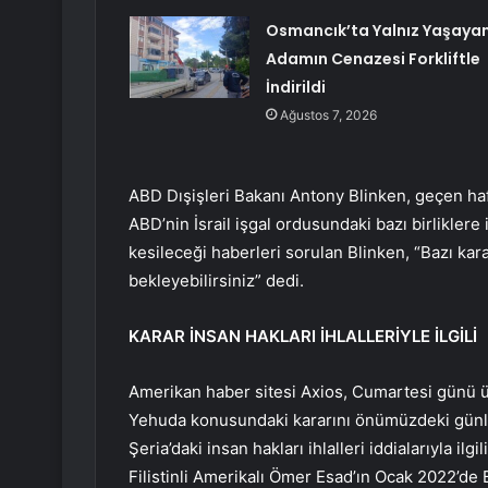
Osmancık’ta Yalnız Yaşaya
Adamın Cenazesi Forkliftle
İndirildi
Ağustos 7, 2026
ABD Dışişleri Bakanı Antony Blinken, geçen haft
ABD’nin İsrail işgal ordusundaki bazı birliklere 
kesileceği haberleri sorulan Blinken, “Bazı k
bekleyebilirsiniz” dedi.
KARAR İNSAN HAKLARI İHLALLERİYLE İLGİLİ
Amerikan haber sitesi Axios, Cumartesi günü ü
Yehuda konusundaki kararını önümüzdeki günlerd
Şeria’daki insan hakları ihlalleri iddialarıyla ilg
Filistinli Amerikalı Ömer Esad’ın Ocak 2022’de Ba