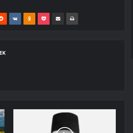
erest
Reddit
VKontakte
Odnoklassniki
Pocket
E-Posta ile paylaş
Yazdır
EK