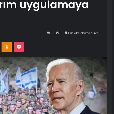
ırım uygulamaya
0
0
1 dakika okuma süresi
VKontakte
Odnoklassniki
Pocket