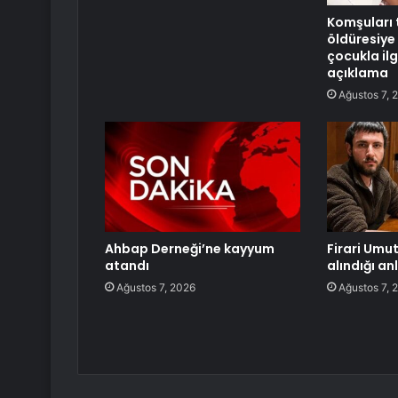
Komşuları 
öldüresiye
çocukla ilg
açıklama
Ağustos 7, 
Ahbap Derneği’ne kayyum
Firari Umut
atandı
alındığı an
Ağustos 7, 2026
Ağustos 7, 