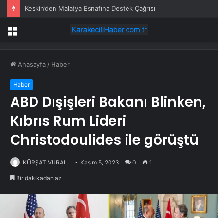
Keskin’den Malatya Esnafına Destek Çağrısı
Menü
Anasayfa
/
Haber
Haber
ABD Dışişleri Bakanı Blinken,
Kıbrıs Rum Lideri
Christodoulides ile görüştü
KÜRŞAT VURAL
Kasım 5, 2023
0
1
Bir dakikadan az