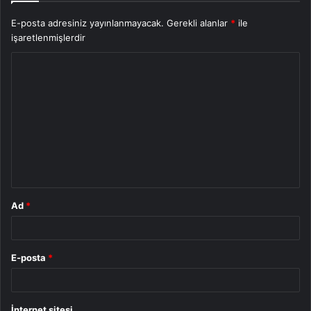
E-posta adresiniz yayınlanmayacak.
Gerekli alanlar
*
ile
işaretlenmişlerdir
Y
o
r
u
m
*
Ad
*
E-posta
*
İnternet sitesi