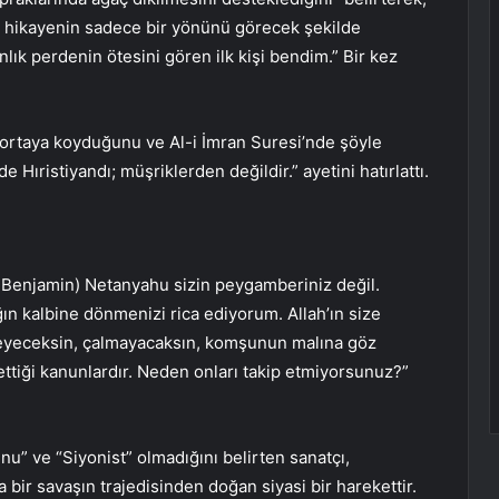
m, hikayenin sadece bir yönünü görecek şekilde
anlık perdenin ötesini gören ilk kişi bendim.” Bir kez
 ortaya koyduğunu ve Al-i İmran Suresi’nde şöyle
 Hıristiyandı; müşriklerden değildir.” ayetini hatırlattı.
nı Benjamin) Netanyahu sizin peygamberiniz değil.
ın kalbine dönmenizi rica ediyorum. Allah’ın size
ürmeyeceksin, çalmayacaksın, komşunun malına göz
ttiği kanunlardır. Neden onları takip etmiyorsunuz?”
nu” ve “Siyonist” olmadığını belirten sanatçı,
 bir savaşın trajedisinden doğan siyasi bir harekettir.