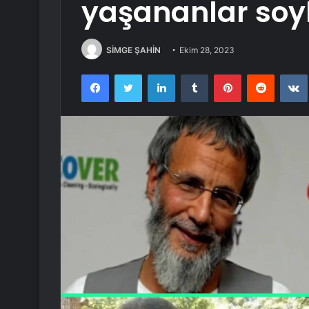
yaşananlar soy
SİMGE ŞAHİN
Ekim 28, 2023
Facebook
Twitter
LinkedIn
Tumblr
Pinterest
Reddit