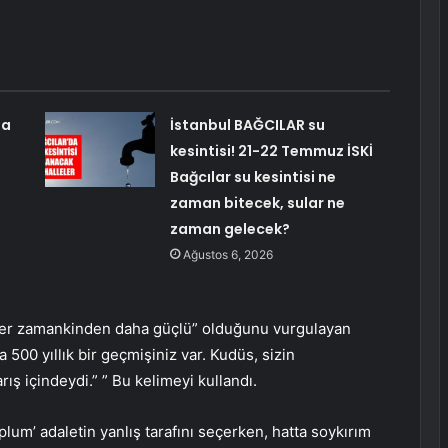
na
İstanbul BAĞCILAR su
kesintisi! 21-22 Temmuz İSKİ
Bağcılar su kesintisi ne
zaman bitecek, sular ne
zaman gelecek?
Ağustos 6, 2026
i her zamankinden daha güçlü” olduğunu vurgulayan
500 yıllık bir geçmişiniz var. Kudüs, sizin
rış içindeydi.” ” Bu kelimeyi kullandı.
oplum’ adaletin yanlış tarafını seçerken, hatta soykırım