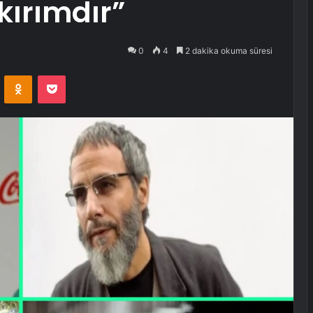
kırımdır”
0
4
2 dakika okuma süresi
VKontakte
Odnoklassniki
Pocket