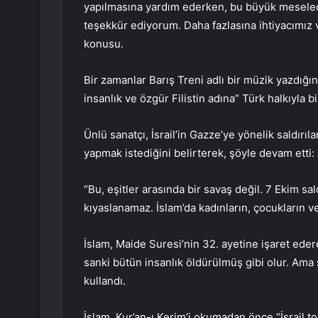
yapılmasına yardım ederken, bu büyük meseled
teşekkür ediyorum. Daha fazlasına ihtiyacımız va
konusu.
Bir zamanlar Barış Treni adlı bir müzik yazdığın
insanlık ve özgür Filistin adına” Türk halkıyla b
Ünlü sanatçı, İsrail’in Gazze’ye yönelik saldırı
yapmak istediğini belirterek, şöyle devam etti:
“Bu, eşitler arasında bir savaş değil. 7 Ekim sal
kıyaslanamaz. İslam’da kadınların, çocukların v
İslam, Maide Suresi’nin 32. ayetine işaret edere
sanki bütün insanlık öldürülmüş gibi olur. Ama 
kullandı.
İslam, Kur’an-ı Kerim’i okumadan önce “İsrail to