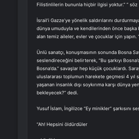
Filistinlilerin bununla hiçbir ilgisi yoktur.” ” sö
İsrail’i Gazze’ye yönelik saldırılarını durdurma
dünya umuduyla ve kendilerinden önce başka b
alan temiz aileler, evler ve çocuklar için yapın. 
Ünlü sanatçı, konuşmasının sonunda Bosna Savaş
seslendireceğini belirterek, “Bu şarkıyı Bosna
Bosna’da.” savaşlar hep küçük çocuklardı. Sar
uluslararası toplumun harekete geçmesi 4 yıl 
yaşanan insanlık dışı soykırıma karşı dünya y
bekleyecek?” dedi.
Yusuf İslam, İngilizce “Ey minikler” şarkısını se
“Ah! Hepsini öldürdüler