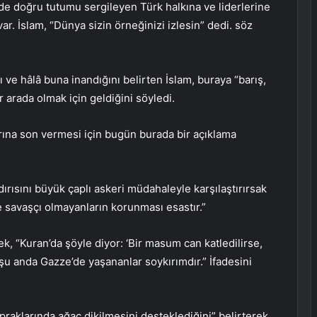
e doğru tutumu sergileyen Türk halkına ve liderlerine
r. İslam, “Dünya sizin örneğinizi izlesin” dedi. söz
ı ve hâlâ buna inandığını belirten İslam, buraya “barış,
ir arada olmak için geldiğini söyledi.
larına son vermesi için bugün burada bir açıklama
dırısını büyük çaplı askeri müdahaleyle karşılaştırırsak
e savaşçı olmayanların korunması esastır.”
k, “Kuran’da şöyle diyor: ‘Bir masum can katledilirse,
şu anda Gazze’de yaşananlar soykırımdır.” İfadesini
praklarında ağaç dikilmesini desteklediğini” belirterek,