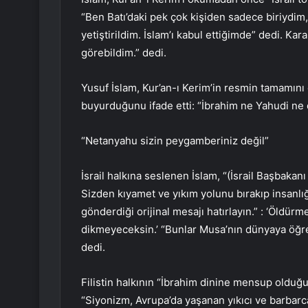
“Ben Batı’daki pek çok kişiden sadece biriydi
yetiştirildim. İslam’ı kabul ettiğimde” dedi. Kar
görebildim.” dedi.
Yusuf İslam, Kur’an-ı Kerim’in resmin tamamını
buyurduğunu ifade etti: “İbrahim ne Yahudi ne de
“Netanyahu sizin peygamberiniz değil”
İsrail halkına seslenen İslam, “(İsrail Başbaka
Sizden kıyamet ve yıkım yolunu bırakıp insanlığ
gönderdiği orijinal mesajı hatırlayın.” : ‘Öld
dikmeyeceksin.’ “Bunlar Musa’nın dünyaya öğre
dedi.
Filistin halkının “İbrahim dinine mensup olduğu
“Siyonizm, Avrupa’da yaşanan yıkıcı ve barbarca