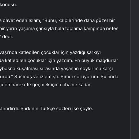
z konusu.
ya davet eden İslam, “Bunu, kalplerinde daha güzel bir
ir yarın yaşama şansıyla hala toplama kampında nefes
” dedi.
ı’nda katledilen çocuklar için yazdığı şarkıyı
’da katledilen çocuklar için yazdım. En büyük mağdurlar
aybosna kuşatması sırasında yaşanan soykırıma karşı
sürdü.” Susmuş ve izlemişti. Şimdi soruyorum: Şu anda
eniden harekete geçmek için daha ne kadar
slendirdi. Şarkının Türkçe sözleri ise şöyle: