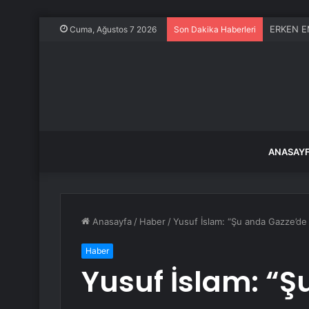
ERKEN EM
Cuma, Ağustos 7 2026
Son Dakika Haberleri
ANASAY
Anasayfa
/
Haber
/
Yusuf İslam: “Şu anda Gazze’de 
Haber
Yusuf İslam: “Ş