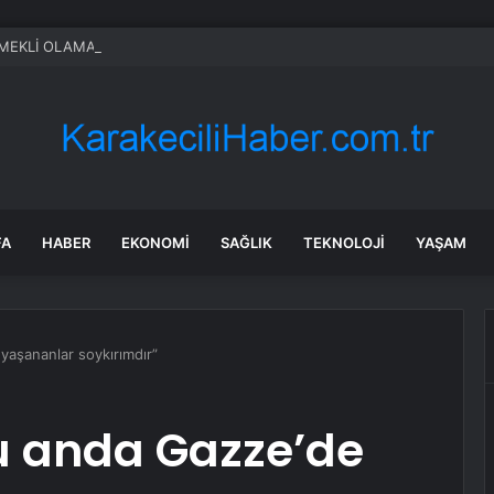
EKLİ OLAMAYANLAR (TAM LİSTE) Erken emeklilik hakkı olmayanlar kim
FA
HABER
EKONOMI
SAĞLIK
TEKNOLOJI
YAŞAM
yaşananlar soykırımdır”
u anda Gazze’de