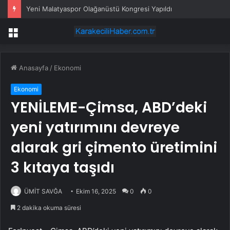
Yeni Malatyaspor Olağanüstü Kongresi Yapıldı
Menü
Anasayfa
/
Ekonomi
Ekonomi
YENİLEME-Çimsa, ABD’deki
yeni yatırımını devreye
alarak gri çimento üretimini
3 kıtaya taşıdı
ÜMİT SAVĞA
Ekim 16, 2025
0
0
2 dakika okuma süresi