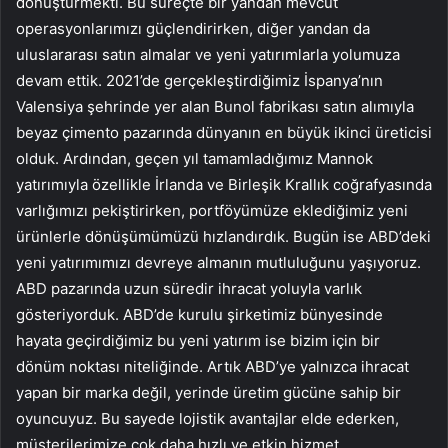
dönüştürmekti. Bu süreçte bir yandan mevcut
operasyonlarımızı güçlendirirken, diğer yandan da
uluslararası satın almalar ve yeni yatırımlarla yolumuza
devam ettik. 2021’de gerçekleştirdiğimiz İspanya’nın
Valensiya şehrinde yer alan Bunol fabrikası satın alımıyla
beyaz çimento pazarında dünyanın en büyük ikinci üreticisi
olduk. Ardından, geçen yıl tamamladığımız Mannok
yatırımıyla özellikle İrlanda ve Birleşik Krallık coğrafyasında
varlığımızı pekiştirirken, portföyümüze eklediğimiz yeni
ürünlerle dönüşümümüzü hızlandırdık. Bugün ise ABD’deki
yeni yatırımımızı devreye almanın mutluluğunu yaşıyoruz.
ABD pazarında uzun süredir ihracat yoluyla varlık
gösteriyorduk. ABD’de kurulu şirketimiz bünyesinde
hayata geçirdiğimiz bu yeni yatırım ise bizim için bir
dönüm noktası niteliğinde. Artık ABD’ye yalnızca ihracat
yapan bir marka değil, yerinde üretim gücüne sahip bir
oyuncuyuz. Bu sayede lojistik avantajlar elde ederken,
müşterilerimize çok daha hızlı ve etkin hizmet