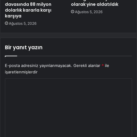
davasında 88 milyon
olarak yine aldatıldık
dolarlık kararla karşı
Ağustos 5, 2026
karşıya
Ağustos 5, 2026
Bir yanıt yazın
E-posta adresiniz yayınlanmayacak.
Gerekli alanlar
*
ile
işaretlenmişlerdir
Y
o
r
u
m
*