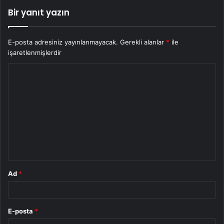
Bir yanıt yazın
E-posta adresiniz yayınlanmayacak.
Gerekli alanlar
*
ile
işaretlenmişlerdir
Y
o
r
u
m
*
Ad
*
E-posta
*