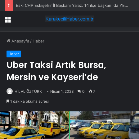
Eski CHP Eskişehir İl Başkanı Yalaz: 14 ilçe başkanı da YENİ Parti’nin yanında
Menü
Anasayfa
/
Haber
Haber
Uber Taksi Artık Bursa,
Mersin ve Kayseri’de
HİLAL ÖZTÜRK
Nisan 1, 2023
0
7
1 dakika okuma süresi