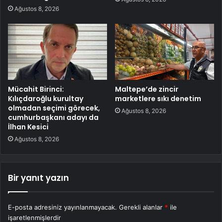
Ağustos 8, 2026
Mücahit Birinci:
Maltepe’de zincir
Kılıçdaroğlu kurultay
marketlere sıkı denetim
olmadan seçimi görecek,
Ağustos 8, 2026
cumhurbaşkanı adayı da
İlhan Kesici
Ağustos 8, 2026
Bir yanıt yazın
E-posta adresiniz yayınlanmayacak.
Gerekli alanlar
*
ile
işaretlenmişlerdir