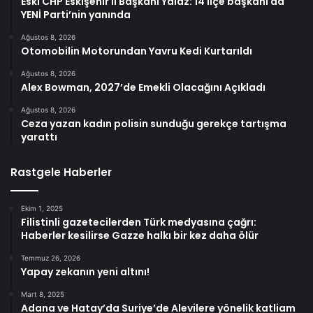
Eski CHP Eskişehir İl Başkanı Yalaz: 14 ilçe başkanı da
YENİ Parti’nin yanında
Ağustos 8, 2026
Otomobilin Motorundan Yavru Kedi Kurtarıldı
Ağustos 8, 2026
Alex Bowman, 2027’de Emekli Olacağını Açıkladı
Ağustos 8, 2026
Ceza yazan kadın polisin sunduğu gerekçe tartışma
yarattı
Rastgele Haberler
Ekim 1, 2025
Filistinli gazetecilerden Türk medyasına çağrı:
Haberler kesilirse Gazze halkı bir kez daha ölür
Temmuz 26, 2026
Yapay zekanın yeni altını!
Mart 8, 2025
Adana ve Hatay’da Suriye’de Alevilere yönelik katliam