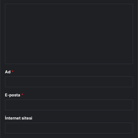
Y
o
r
u
m
*
Ad
*
E-posta
*
İnternet sitesi