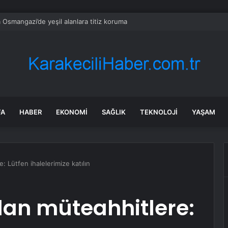
 Osmangazi’de yeşil alanlara titiz koruma
FA
HABER
EKONOMI
SAĞLIK
TEKNOLOJI
YAŞAM
 Lütfen ihalelerimize katılın
dan müteahhitlere: