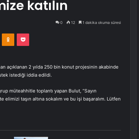
mize katılın
0
12
1 dakika okuma süresi
VKontakte
Odnoklassniki
Pocket
n açıklanan 2 yılda 250 bin konut projesinin akabinde
k istediği iddia edildi.
grup müteahhitle toplantı yapan Bulut, “Sayın
 elimizi taşın altına sokalım ve bu işi başaralım. Lütfen