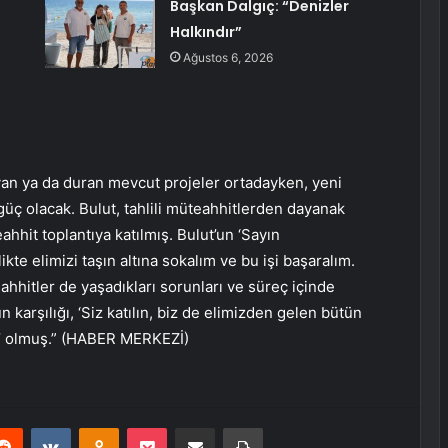
Başkan Dalgıç: “Denizler
Halkındır”
Ağustos 6, 2026
an ya da duran mevcut projeler ortadayken, yeni
güç olacak. Bulut, tahlili müteahhitlerden dayanak
hhit toplantıya katılmış. Bulut’un ‘Sayın
te elimizi taşın altına sokalım ve bu işi başaralım.
eahhitler de yaşadıkları sorunları ve süreç içinde
n karşılığı, ‘Siz katılın, biz de elimizden gelen bütün
lım’ olmuş.” (HABER MERKEZİ)
erest
Reddit
VKontakte
Odnoklassniki
Pocket
E-Posta ile paylaş
Yazdır