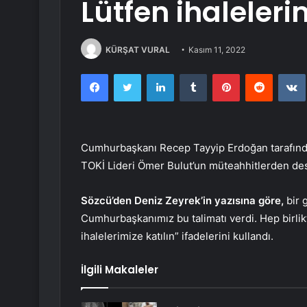
Lütfen ihaleleri
KÜRŞAT VURAL
Kasım 11, 2022
Facebook
Twitter
LinkedIn
Tumblr
Pinterest
Reddit
Cumhurbaşkanı Recep Tayyip Erdoğan tarafında
TOKİ Lideri Ömer Bulut’un müteahhitlerden deste
Sözcü’den Deniz Zeyrek’in yazısına göre,
bir 
Cumhurbaşkanımız bu talimatı verdi. Hep birlikte
ihalelerimize katılın” ifadelerini kullandı.
İlgili Makaleler