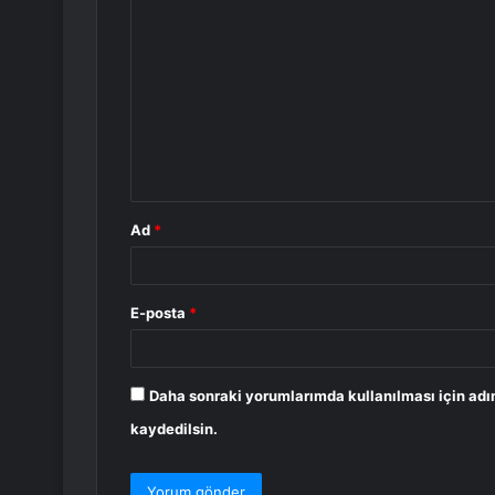
Y
o
r
u
m
*
Ad
*
E-posta
*
Daha sonraki yorumlarımda kullanılması için adı
kaydedilsin.