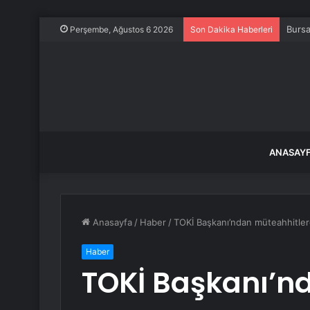
Bursa
Perşembe, Ağustos 6 2026
Son Dakika Haberleri
ANASAY
Anasayfa
/
Haber
/
TOKİ Başkanı’ndan müteahhitlere:
Haber
TOKİ Başkanı’n