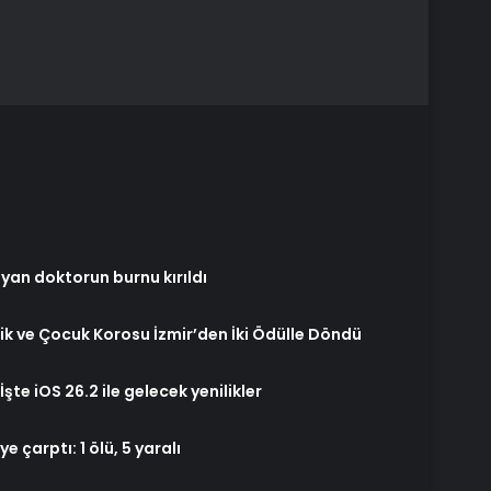
ayan doktorun burnu kırıldı
ik ve Çocuk Korosu İzmir’den İki Ödülle Döndü
İşte iOS 26.2 ile gelecek yenilikler
 çarptı: 1 ölü, 5 yaralı