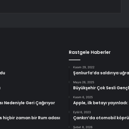
Rastgele Haberler
Kasım 29, 2022
ldu
Şanlıurfa’da saldırıya uğr
Mayıs 26, 2025
a
Büyükşehir Çok Sesli Gençl
Kasım 6, 2025
sı Nedeniyle Geri Çağırıyor
Apple, ilk betayı yayınladı: 
Eylül 6, 2023
s hiçbir zaman bir Rum adası
Çankırı’da otomobil köprüye
Şubat 8, 2026