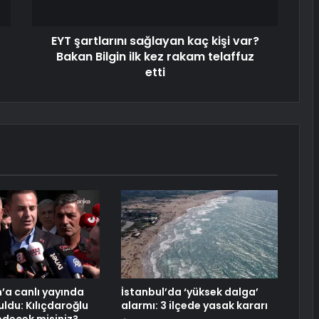
EYT şartlarını sağlayan kaç kişi var?
Bakan Bilgin ilk kez rakam telaffuz
etti
’a canlı yayında
İstanbul’da ‘yüksek dalga’
uldu: Kılıçdaroğlu
alarmı: 3 ilçede yasak kararı