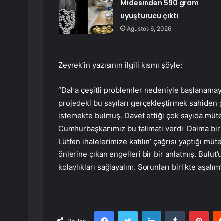
Midesinden 590 gram
uyuşturucu çıktı
Ağustos 6, 2026
Zeyrek’in yazısının ilgili kısmı şöyle:
“Daha çeşitli problemler nedeniyle başlanamay
projedeki bu sayıları gerçekleştirmek sahiden 
istemekte bulmuş. Davet ettiği çok sayıda mütea
Cumhurbaşkanımız bu talimatı verdi. Daima birlik
Lütfen ihalelerimize katılın’ çağrısı yaptığı müt
önlerine çıkan engelleri bir bir anlatmış. Bulut’u
kolaylıkları sağlayalım. Sorunları birlikte aşa
Facebook
Twitter
LinkedIn
Tumblr
Pint
Paylaş