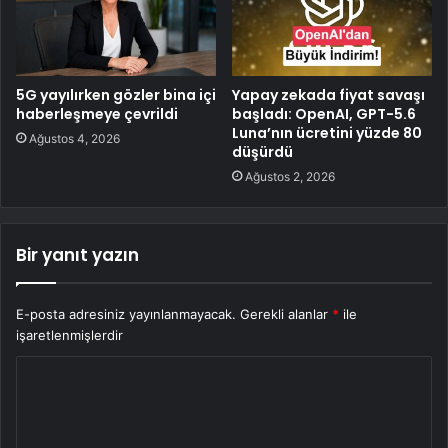
5G yayılırken gözler bina içi
Yapay zekada fiyat savaşı
haberleşmeye çevrildi
başladı: OpenAI, GPT-5.6
Luna’nın ücretini yüzde 80
Ağustos 4, 2026
düşürdü
Ağustos 2, 2026
Bir yanıt yazın
E-posta adresiniz yayınlanmayacak.
Gerekli alanlar
*
ile
işaretlenmişlerdir
Y
o
r