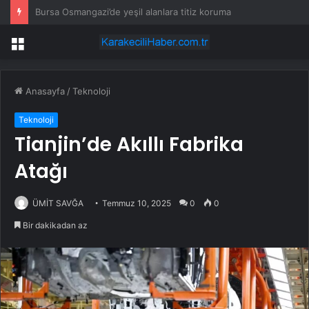
Ford, 288 Bin Explorer Modelini Tavan Rayı Hatası Nedeniyle Geri Çağırıyor
Menü
Anasayfa
/
Teknoloji
Teknoloji
Tianjin’de Akıllı Fabrika
Atağı
ÜMİT SAVĞA
Temmuz 10, 2025
0
0
Bir dakikadan az