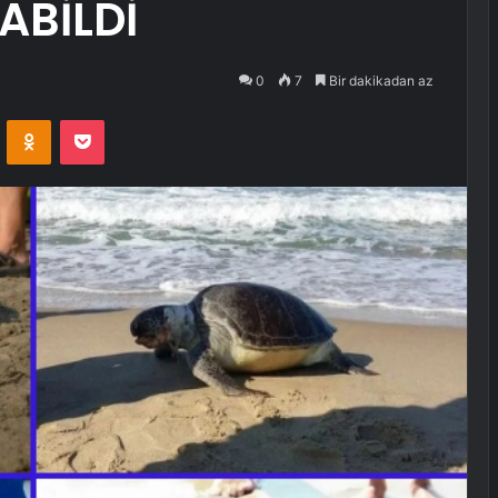
ABİLDİ
0
7
Bir dakikadan az
VKontakte
Odnoklassniki
Pocket