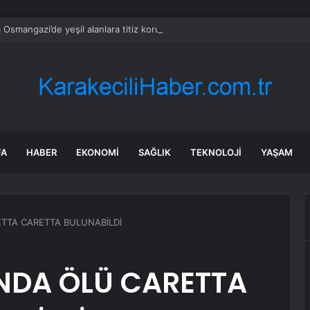
 Osmangazi’de yeşil alanlara titiz koruma
FA
HABER
EKONOMI
SAĞLIK
TEKNOLOJI
YAŞAM
ETTA CARETTA BULUNABİLDİ
INDA ÖLÜ CARETTA