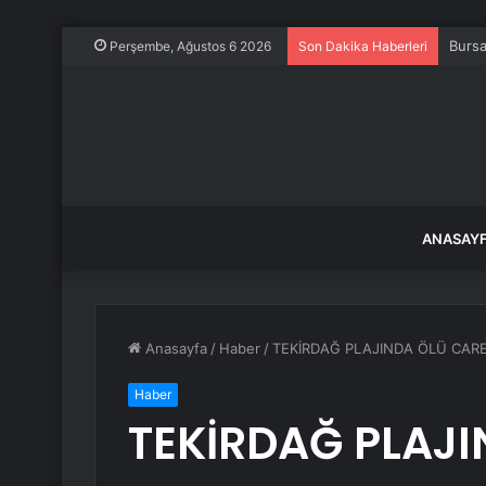
Bursa
Perşembe, Ağustos 6 2026
Son Dakika Haberleri
ANASAY
Anasayfa
/
Haber
/
TEKİRDAĞ PLAJINDA ÖLÜ CAR
Haber
TEKİRDAĞ PLAJ