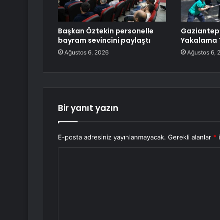
Başkan Öztekin personelle
Gaziantep
bayram sevincini paylaştı
Yakalama T
Ağustos 6, 2026
Ağustos 6, 
Bir yanıt yazın
E-posta adresiniz yayınlanmayacak.
Gerekli alanlar
*
i
Y
o
r
u
m