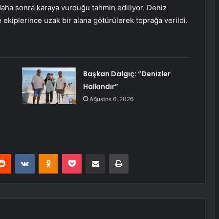
daha sonra karaya vurduğu tahmin ediliyor. Deniz
ekiplerince uzak bir alana götürülerek toprağa verildi.
Başkan Dalgıç: “Denizler
Halkındır”
Ağustos 6, 2026
erest
Reddit
VKontakte
Odnoklassniki
Pocket
E-Posta ile paylaş
Yazdır