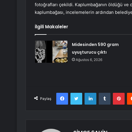
fotoğrafları çekildi. Kaplumbağanın öldüğü ve 
kaplumbağası, incelemelerin ardından belediye 
İlgili Makaleler
Midesinden 590 gram
uyuşturucu çıktı
Ağustos 6, 2026
Facebook
Twitter
LinkedIn
Tumblr
Pint
Paylaş