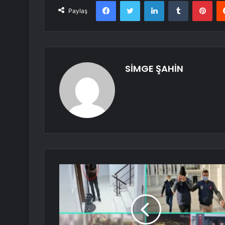
Facebook
Twitter
LinkedIn
Tumblr
Pint
Paylaş
SİMGE ŞAHİN