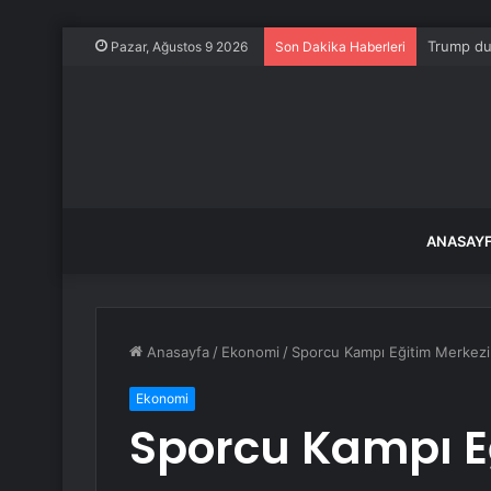
Trump du
Pazar, Ağustos 9 2026
Son Dakika Haberleri
ANASAY
Anasayfa
/
Ekonomi
/
Sporcu Kampı Eğitim Merkezi i
Ekonomi
Sporcu Kampı E