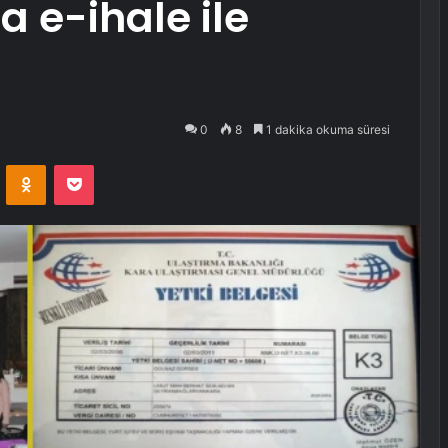
a e-ihale ile
0
8
1 dakika okuma süresi
VKontakte
Odnoklassniki
Pocket