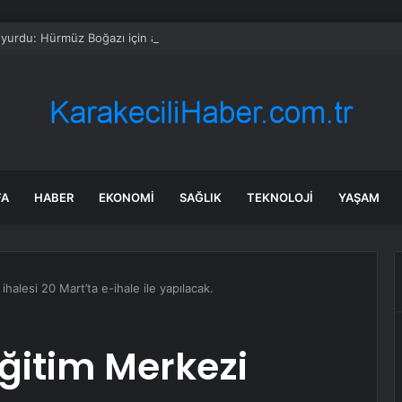
yurdu: Hürmüz Boğazı için anlaşma sağlandı
FA
HABER
EKONOMI
SAĞLIK
TEKNOLOJI
YAŞAM
halesi 20 Mart’ta e-ihale ile yapılacak.
ğitim Merkezi