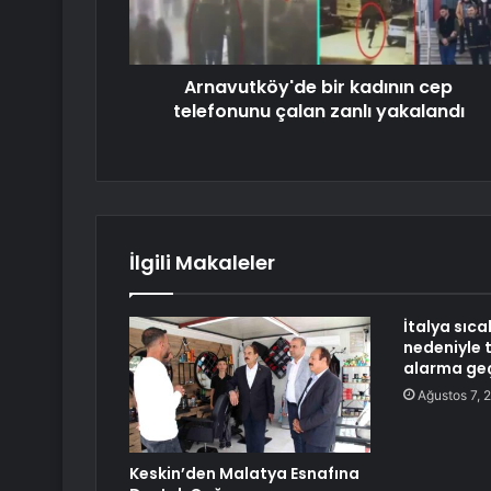
Arnavutköy'de bir kadının cep
telefonunu çalan zanlı yakalandı
İlgili Makaleler
İtalya sıc
nedeniyle 
alarma geç
Ağustos 7, 
Keskin’den Malatya Esnafına