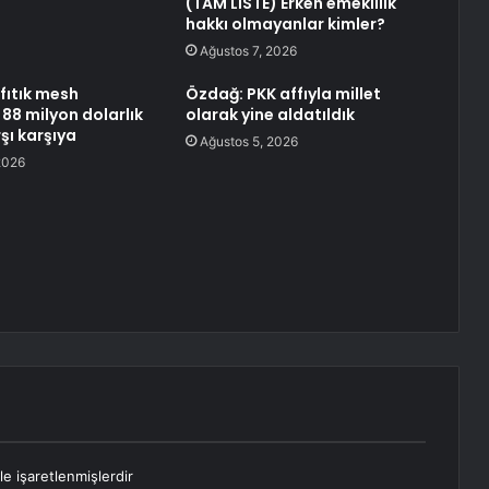
(TAM LİSTE) Erken emeklilik
hakkı olmayanlar kimler?
Ağustos 7, 2026
fıtık mesh
Özdağ: PKK affıyla millet
88 milyon dolarlık
olarak yine aldatıldık
şı karşıya
Ağustos 5, 2026
2026
le işaretlenmişlerdir