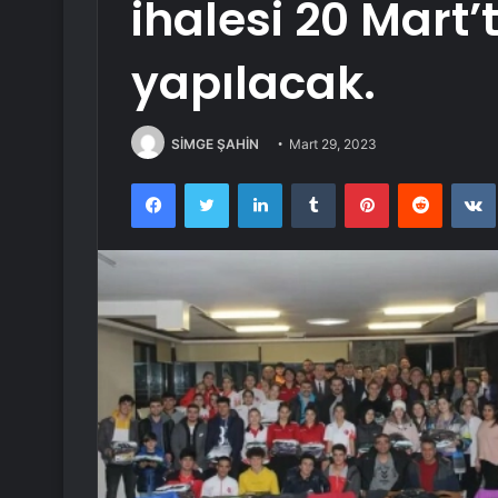
ihalesi 20 Mart’t
yapılacak.
SİMGE ŞAHİN
Mart 29, 2023
Facebook
Twitter
LinkedIn
Tumblr
Pinterest
Reddit