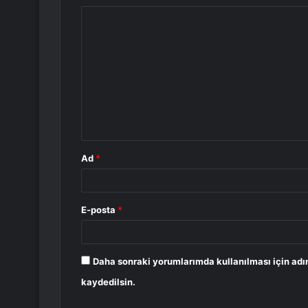
Y
o
r
u
m
*
Ad
*
E-posta
*
Daha sonraki yorumlarımda kullanılması için adı
kaydedilsin.