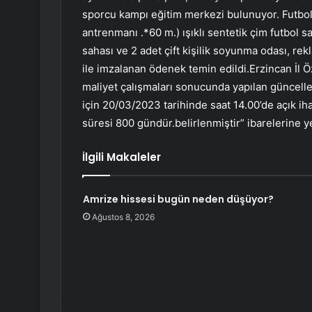
sporcu kampı eğitim merkezi bulunuyor. Futbol 
antrenmanı .*60 m.) ışıklı sentetik çim futbol s
sahası ve 2 adet çift kişilik soyunma odası, re
ile imzalanan ödenek temin edildi.Erzincan İl Öz
maliyet çalışmaları sonucunda yapılan güncell
için 20/03/2023 tarihinde saat 14.00’de açık ihal
süresi 800 gündür.belirlenmiştir” ibarelerine y
İlgili Makaleler
Amrize hissesi bugün neden düşüyor?
Ağustos 8, 2026