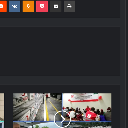
erest
Reddit
VKontakte
Odnoklassniki
Pocket
E-Posta ile paylaş
Yazdır