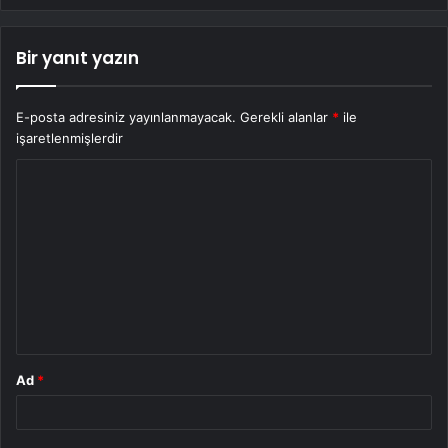
Bir yanıt yazın
E-posta adresiniz yayınlanmayacak.
Gerekli alanlar
*
ile
işaretlenmişlerdir
Y
o
r
u
m
*
Ad
*