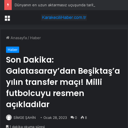
Dünyanın en uzun aktarmasız uçuşunda tarihi rekor: 24 saatten fazla havada kaldılar
Menü
Anasayfa
/
Haber
Haber
Son Dakika:
Galatasaray’dan Beşiktaş’a
yılın transfer maçı! Milli
futbolcuyu resmen
açıkladılar
SİMGE ŞAHİN
Ocak 28, 2023
0
8
1 dakika okuma süresi