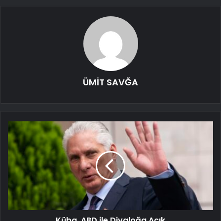
ÜMİT SAVĞA
Küba, ABD ile Diyaloğa Açık