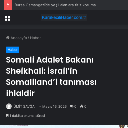
Bursa Osmangazi’de yeşil alanlara titiz koruma
Menü
Anasayfa
/
Haber
Haber
Somali Adalet Bakanı
Sheikhali: İsrail’in
Somaliland’i tanıması
ihlaldir
ÜMİT SAVĞA
Mayıs 16, 2026
0
0
1 dakika okuma süresi