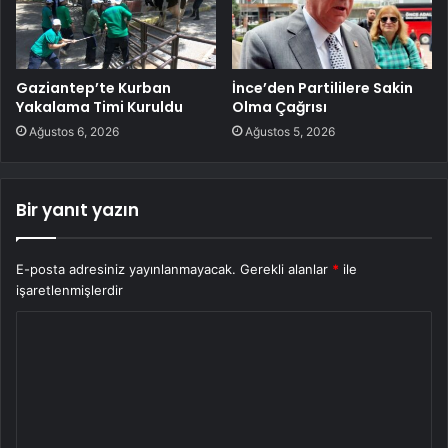
Gaziantep’te Kurban
İnce’den Partililere Sakin
Yakalama Timi Kuruldu
Olma Çağrısı
Ağustos 6, 2026
Ağustos 5, 2026
Bir yanıt yazın
E-posta adresiniz yayınlanmayacak.
Gerekli alanlar
*
ile
işaretlenmişlerdir
Y
o
r
u
m