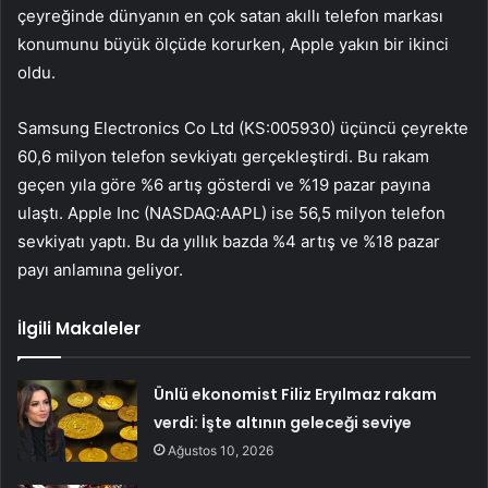
çeyreğinde dünyanın en çok satan akıllı telefon markası
konumunu büyük ölçüde korurken,
Apple
yakın bir ikinci
oldu.
Samsung Electronics Co Ltd
(KS:005930) üçüncü çeyrekte
60,6 milyon telefon sevkiyatı gerçekleştirdi. Bu rakam
geçen yıla göre %6 artış gösterdi ve %19 pazar payına
ulaştı.
Apple Inc
(NASDAQ:AAPL) ise 56,5 milyon telefon
sevkiyatı yaptı. Bu da yıllık bazda %4 artış ve %18 pazar
payı anlamına geliyor.
İlgili Makaleler
Ünlü ekonomist Filiz Eryılmaz rakam
verdi: İşte altının geleceği seviye
Ağustos 10, 2026