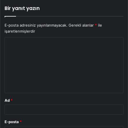
Bir yanıt yazın
E-posta adresiniz yayınlanmayacak.
Gerekli alanlar
*
ile
işaretlenmişlerdir
Y
o
r
u
m
*
Ad
*
E-posta
*