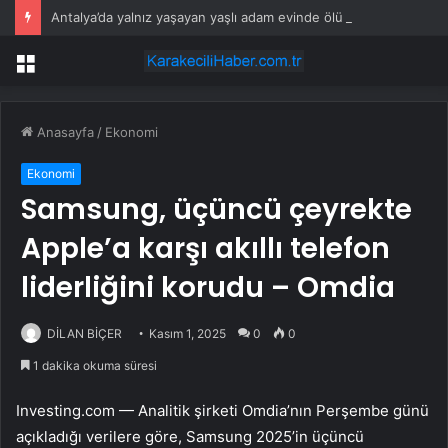
Antalya’da yalnız yaşayan yaşlı adam evinde ölü bulundu
Menü
Anasayfa
/
Ekonomi
Ekonomi
Samsung, üçüncü çeyrekte
Apple’a karşı akıllı telefon
liderliğini korudu – Omdia
DİLAN BİÇER
Kasım 1, 2025
0
0
1 dakika okuma süresi
Investing.com — Analitik şirketi Omdia’nın Perşembe günü
açıkladığı verilere göre, Samsung 2025’in üçüncü