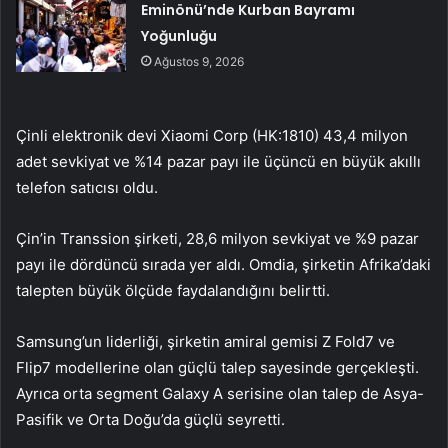
Eminönü’nde Kurban Bayramı
Yoğunluğu
Ağustos 9, 2026
Çinli elektronik devi
Xiaomi
Corp (HK:1810) 43,4 milyon
adet sevkiyat ve %14 pazar payı ile üçüncü en büyük akıllı
telefon satıcısı oldu.
Çin’in Transsion şirketi, 28,6 milyon sevkiyat ve %9 pazar
payı ile dördüncü sırada yer aldı. Omdia, şirketin Afrika’daki
talepten büyük ölçüde faydalandığını belirtti.
Samsung’un liderliği, şirketin amiral gemisi Z Fold7 ve
Flip7 modellerine olan güçlü talep sayesinde gerçekleşti.
Ayrıca orta segment Galaxy A serisine olan talep de Asya-
Pasifik ve Orta Doğu’da güçlü seyretti.