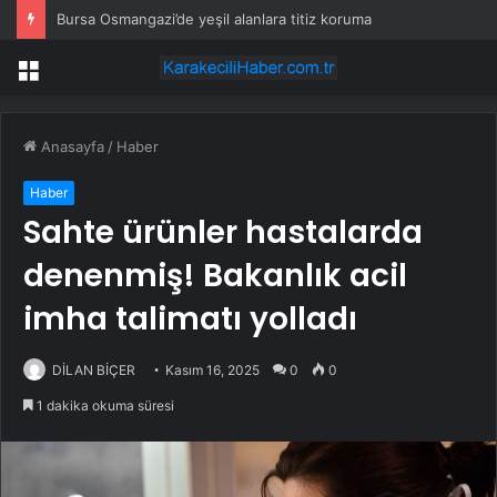
Bursa Osmangazi’de yeşil alanlara titiz koruma
Menü
Anasayfa
/
Haber
Haber
Sahte ürünler hastalarda
denenmiş! Bakanlık acil
imha talimatı yolladı
DİLAN BİÇER
Kasım 16, 2025
0
0
1 dakika okuma süresi