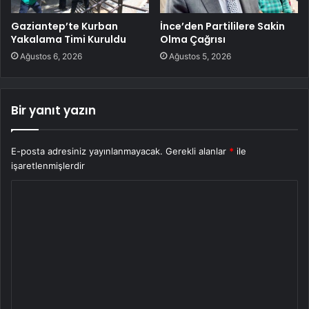
Gaziantep’te Kurban
İnce’den Partililere Sakin
Yakalama Timi Kuruldu
Olma Çağrısı
Ağustos 6, 2026
Ağustos 5, 2026
Bir yanıt yazın
E-posta adresiniz yayınlanmayacak.
Gerekli alanlar
*
ile
işaretlenmişlerdir
Y
o
r
u
m
*