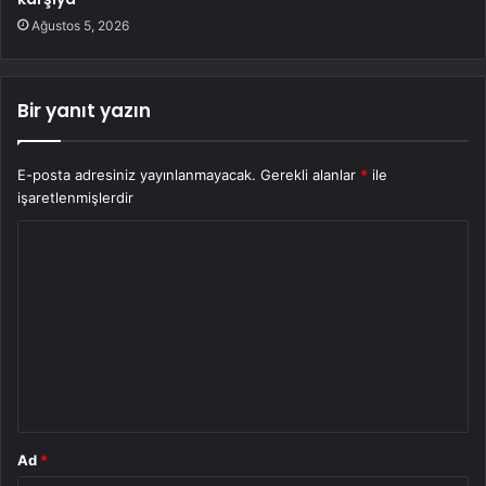
Ağustos 5, 2026
Bir yanıt yazın
E-posta adresiniz yayınlanmayacak.
Gerekli alanlar
*
ile
işaretlenmişlerdir
Y
o
r
u
m
*
Ad
*