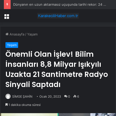
Dünyanın en uzun aktarmasız uçuşunda tarihi rekor: 24 saatten fazla havada kaldılar
Menü
Anasayfa
/
Yaşam
Yaşam
Önemli Olan İşlev! Bilim
İnsanları 8,8 Milyar Işıkyılı
Uzakta 21 Santimetre Radyo
Sinyali Saptadı
SİMGE ŞAHİN
Ocak 20, 2023
0
6
1 dakika okuma süresi