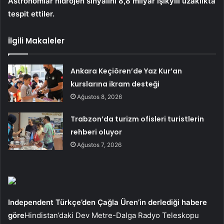
Astronomlar hidrojen sinyalini 8,8 milyar ışıkyılı uzaklıkta
tespit ettiler.
İlgili Makaleler
Ankara Keçiören’de Yaz Kur’an
kurslarına ikram desteği
Ağustos 8, 2026
Trabzon’da turizm ofisleri turistlerin
rehberi oluyor
Ağustos 7, 2026
Independent Türkçe’den Çağla Üren’in derlediği habere
göre
Hindistan’daki Dev Metre-Dalga Radyo Teleskopu