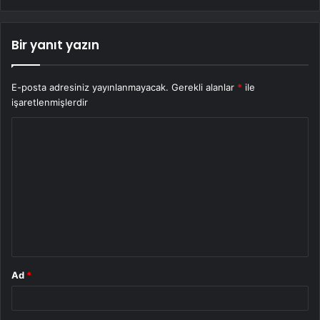
Bir yanıt yazın
E-posta adresiniz yayınlanmayacak.
Gerekli alanlar
*
ile
işaretlenmişlerdir
Y
o
r
u
m
*
Ad
*