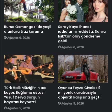
Bursa Osmangazi’de yeşil
Seray Kaya ihanet
alanlara titiz koruma
iddialarını reddetti: Sahra
Işık’tan olay gönderme
Ağustos 6, 2026
geldi
Ağustos 6, 2026
Türk Halk Müziği’nin acı
Oyuncu Feyza Civelek 9
kaybı: Bağlama ustası
milyonluk arabasıyla
Yusuf Derya Sorgun
objektif karşısına geçti
hayatını kaybetti
Ağustos 5, 2026
Ağustos 5, 2026