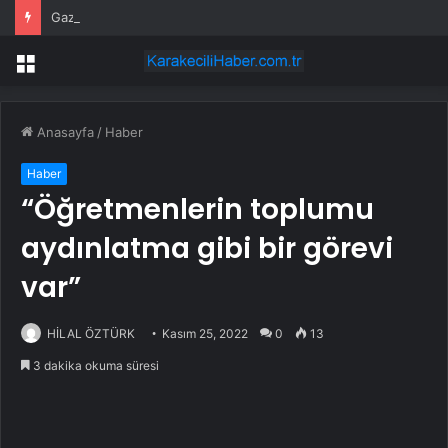
Gaziantep’te Kurban Yakalama Timi Kuruldu
Menü
Anasayfa
/
Haber
Haber
“Öğretmenlerin toplumu
aydınlatma gibi bir görevi
var”
HİLAL ÖZTÜRK
Kasım 25, 2022
0
13
3 dakika okuma süresi