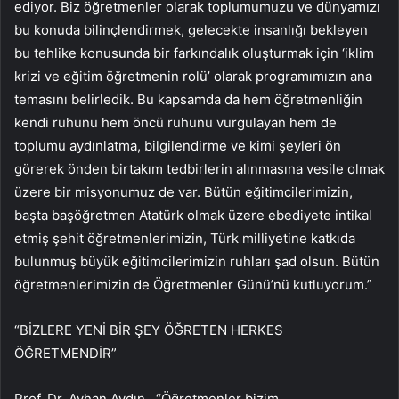
ediyor. Biz öğretmenler olarak toplumumuzu ve dünyamızı
bu konuda bilinçlendirmek, gelecekte insanlığı bekleyen
bu tehlike konusunda bir farkındalık oluşturmak için ‘iklim
krizi ve eğitim öğretmenin rolü’ olarak programımızın ana
temasını belirledik. Bu kapsamda da hem öğretmenliğin
kendi ruhunu hem öncü ruhunu vurgulayan hem de
toplumu aydınlatma, bilgilendirme ve kimi şeyleri ön
görerek önden birtakım tedbirlerin alınmasına vesile olmak
üzere bir misyonumuz de var. Bütün eğitimcilerimizin,
başta başöğretmen Atatürk olmak üzere ebediyete intikal
etmiş şehit öğretmenlerimizin, Türk milliyetine katkıda
bulunmuş büyük eğitimcilerimizin ruhları şad olsun. Bütün
öğretmenlerimizin de Öğretmenler Günü’nü kutluyorum.”
“BİZLERE YENİ BİR ŞEY ÖĞRETEN HERKES
ÖĞRETMENDİR”
Prof. Dr. Ayhan Aydın, “Öğretmenler bizim