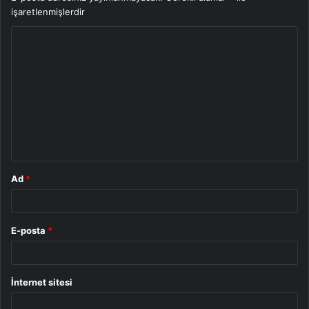
işaretlenmişlerdir
Y
o
r
u
m
*
Ad
*
E-posta
*
İnternet sitesi