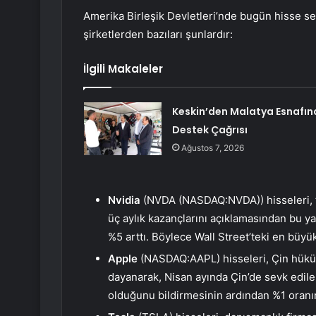
Amerika Birleşik Devletleri’nde bugün hisse se
şirketlerden bazıları şunlardır:
İlgili Makaleler
Keskin’den Malatya Esnafın
Destek Çağrısı
Ağustos 7, 2026
Nvidia
(NVDA (NASDAQ:
NVDA
)) hisseler
üç aylık kazançlarını açıklamasından bu yan
%5 arttı. Böylece Wall Street’teki en büyü
Apple
(NASDAQ:
AAPL
) hisseleri, Çin hük
dayanarak, Nisan ayında Çin’de sevk edile
olduğunu bildirmesinin ardından %1 oranın