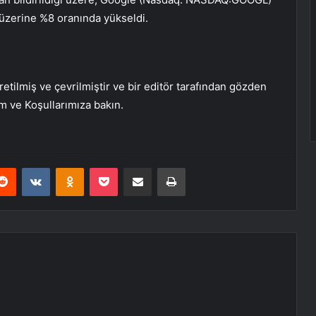
i üzerine %8 oranında yükseldi.
etilmiş ve çevrilmiştir ve bir editör tarafından gözden
üm ve Koşullarımıza bakın.
erest
Reddit
VKontakte
Odnoklassniki
Pocket
E-Posta ile paylaş
Yazdır