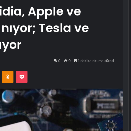
vidia, Apple ve
ıyor; Tesla ve
üyor
0
0
1 dakika okuma süresi
VKontakte
Odnoklassniki
Pocket