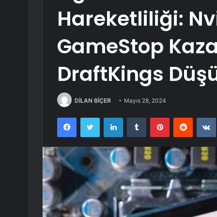
Hareketliliği: N
GameStop Kazan
DraftKings Düş
DİLAN BİÇER
Mayıs 28, 2024
Facebook
Twitter
LinkedIn
Tumblr
Pinterest
Reddit