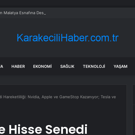
en Malatya Esnafına Destek Çağrısı
FA
HABER
EKONOMI
SAĞLIK
TEKNOLOJI
YAŞAM
i Hareketliliği: Nvidia, Apple ve GameStop Kazanıyor; Tesla ve
e Hisse Senedi