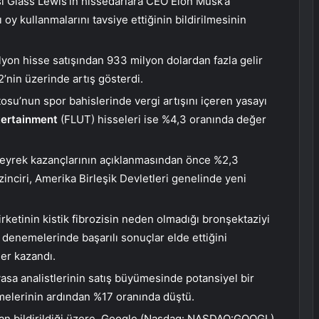
sı Glass Lewis’in hissedarlara CEO Elon Musk’a
oy kullanmalarını tavsiye ettiğinin bildirilmesinin
lyon hisse satışından 933 milyon dolardan fazla gelir
’nin üzerinde artış gösterdi.
osu’nun spor bahislerinde vergi artışını içeren yasayı
tertainment
(FLUT) hisseleri ise %4,3 oranında değer
k çeyrek kazançlarının açıklanmasından önce %2,3
zinciri, Amerika Birleşik Devletleri genelinde yeni
rketinin kistik fibrozisin neden olmadığı bronşektaziyi
3 denemelerinde başarılı sonuçlar elde ettiğini
ğer kazandı.
yasa analistlerinin satış büyümesinde potansiyel bir
rmelerinin ardından %17 oranında düştü.
 bildirildiği üzere, Google (
Nasdaq
: NASDAQ:
GOOGL
)