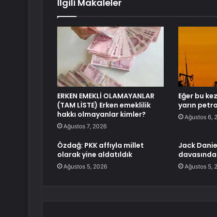
İlgili Makaleler
ERKEN EMEKLİ OLAMAYANLAR
Eğer bu kez
(TAM LİSTE) Erken emeklilik
yarın petro
hakkı olmayanlar kimler?
Ağustos 6, 
Ağustos 7, 2026
Özdağ: PKK affıyla millet
Jack Danie
olarak yine aldatıldık
davasındak
Ağustos 5, 2026
Ağustos 5, 