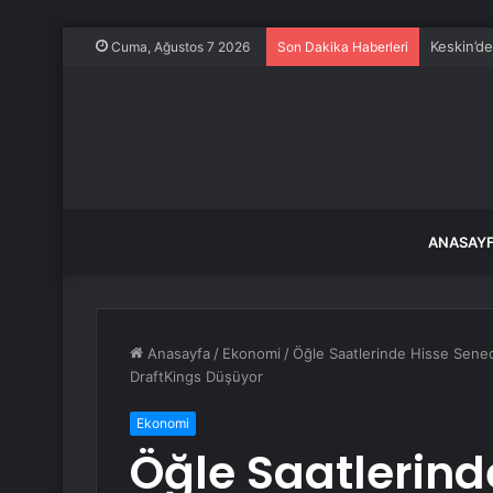
Keskin’d
Cuma, Ağustos 7 2026
Son Dakika Haberleri
ANASAY
Anasayfa
/
Ekonomi
/
Öğle Saatlerinde Hisse Sened
DraftKings Düşüyor
Ekonomi
Öğle Saatlerind