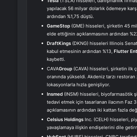
Tesla
(TSLA) hisseleri, danışmanlık firma
yapılacak 56 milyar dolarlık ödemeye karşı 
ardından %1,75 düştü.
GameStop
(GME) hisseleri, şirketin 45 mi
elde ettiğinin açıklanmasının ardından %22
DraftKings
(DKNG) hisseleri Illinois Senat
kabul etmesinin ardından %13,
Flutter En
kaybetti.
CAVA
Group
(CAVA) hisseleri, şirketin il
oranında yükseldi. Akdeniz tarzı restoran 
lokasyonlarla hızla genişliyor.
Insmed
(INSM) hisseleri, biyofarmasötik şi
tedavi etmek için tasarlanan ilacının Faz 
açıklamasının ardından iki kattan fazla de
Celsius Holdings
Inc. (CELH) hisseleri, pi
yavaşlamaya ilişkin endişelerini dile geti
HubSpot
(HUBS) hisseleri, CNBC tarafından