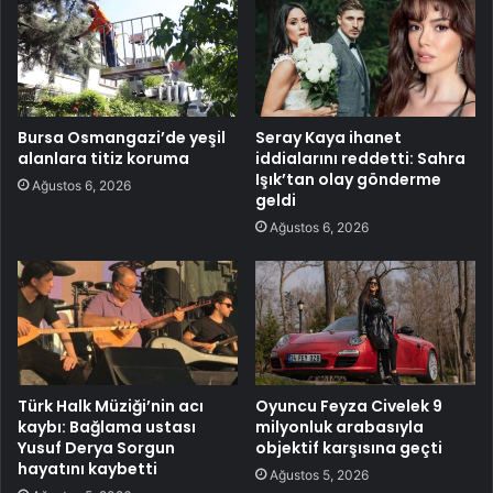
Bursa Osmangazi’de yeşil
Seray Kaya ihanet
alanlara titiz koruma
iddialarını reddetti: Sahra
Işık’tan olay gönderme
Ağustos 6, 2026
geldi
Ağustos 6, 2026
Türk Halk Müziği’nin acı
Oyuncu Feyza Civelek 9
kaybı: Bağlama ustası
milyonluk arabasıyla
Yusuf Derya Sorgun
objektif karşısına geçti
hayatını kaybetti
Ağustos 5, 2026