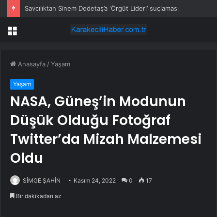
Savcılıktan Sinem Dedetaş’a ‘Örgüt Lideri’ suçlaması
Menü
Anasayfa
/
Yaşam
Yaşam
NASA, Güneş’in Modunun
Düşük Olduğu Fotoğraf
Twitter’da Mizah Malzemesi
Oldu
SİMGE ŞAHİN
Kasım 24, 2022
0
17
Bir dakikadan az