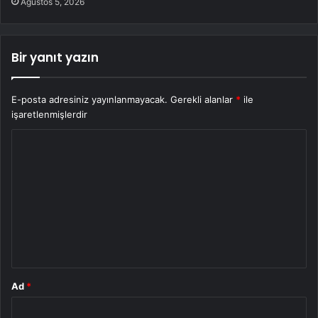
Ağustos 5, 2026
Bir yanıt yazın
E-posta adresiniz yayınlanmayacak.
Gerekli alanlar
*
ile
işaretlenmişlerdir
Y
o
r
u
m
*
Ad
*