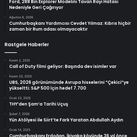
Ford, 288 Bin Explorer Modelini Tavan Rayı Hatası
Nedeniyle Geri Çağırıyor
Ağustos 6, 2026
Cumhurbaşkanı Yardımcısı Cevdet Yılmaz: Kıbrıs hiçbir
zaman bir Rum adası olmayacaktır
Rastgele Haberler
Kasım 2, 2025
Call of Duty filmi geliyor: Başında dev isimler var
Kasım 23, 2025
UBS, 2026 görünümünde Avrupa hisselerini “Çekici”ye
yükseltti; S&P 500 İçin hedef 7.700
Ocak 23, 2025
THY’den Şam’a Tarihi Uçuş
Şubat 7, 2026
Yün Atölyesi ile Siirt’te Fark Yaratan Abdullah Aydın
Ocak 14, 2025
Cumhurbaşkanı Erdoğan, İkiyaka köyünde 36 yıl önce