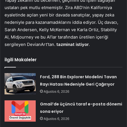
Yapay zekanın bu becerileri, geçimini bu işten sağlayan
ustaları pek mutlu etmemiştir. Zira ABD’nin Kaliforniya
eyaletinde açılan yeni bir davada sanatçılar, yapay zeka
nedeniyle para kazanamadıklarını iddia ediyor. Üç davacı,
Sarah Andersen, Kelly McKernan ve Karla Ortiz, Stability
AI, Midjourney ve bu AI’lar tarafından üretilen içeriği
sergileyen DevianArt’tan.
tazminat istiyor
.
İlgili Makaleler
Ford, 288 Bin Explorer Modelini Tavan
Rayı Hatası Nedeniyle Geri Çağırıyor
Ağustos 6, 2026
Gmail’de üçüncü taraf e-posta dönemi
sona eriyor
Ağustos 6, 2026