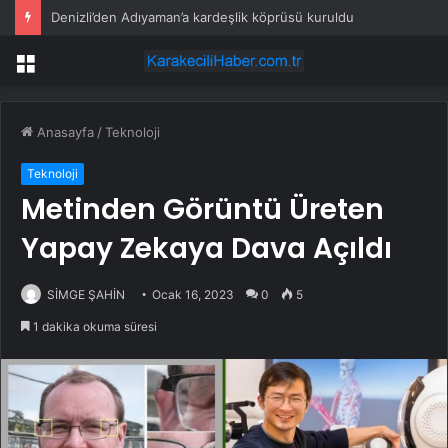
Denizli’den Adıyaman’a kardeşlik köprüsü kuruldu
Menü
Anasayfa
/
Teknoloji
Teknoloji
Metinden Görüntü Üreten
Yapay Zekaya Dava Açıldı
SİMGE ŞAHİN
Ocak 16, 2023
0
5
1 dakika okuma süresi