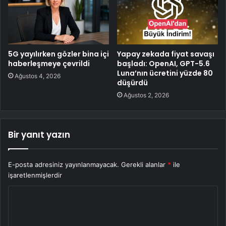
5G yayılırken gözler bina içi
Yapay zekada fiyat savaşı
haberleşmeye çevrildi
başladı: OpenAI, GPT-5.6
Luna’nın ücretini yüzde 80
Ağustos 4, 2026
düşürdü
Ağustos 2, 2026
Bir yanıt yazın
E-posta adresiniz yayınlanmayacak.
Gerekli alanlar
*
ile
işaretlenmişlerdir
Y
o
r