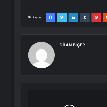
Facebook
Twitter
LinkedIn
Tumblr
Pint
Paylaş
DİLAN BİÇER