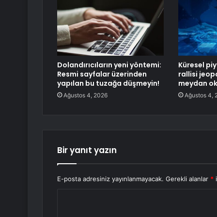
Dolandırıcıların yeni yöntemi:
Küresel pi
Resmi sayfalar üzerinden
rallisi jeop
yapılan bu tuzağa düşmeyin!
meydan ok
Ağustos 4, 2026
Ağustos 4, 
Bir yanıt yazın
E-posta adresiniz yayınlanmayacak.
Gerekli alanlar
*
i
Y
o