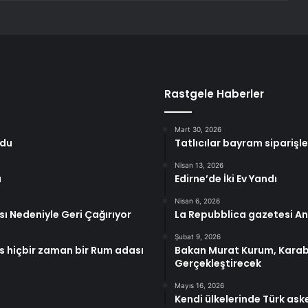
Rastgele Haberler
Mart 30, 2026
ldu
Tatlıcılar bayram siparişle
Nisan 13, 2026
a
Edirne’de İki Ev Yandı
Nisan 6, 2026
sı Nedeniyle Geri Çağırıyor
La Repubblica gazetesi An
Şubat 9, 2026
s hiçbir zaman bir Rum adası
Bakan Murat Kurum, Karabük
Gerçekleştirecek
Mayıs 16, 2026
Kendi ülkelerinde Türk aske