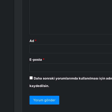
r
u
m
*
Ad
*
E-posta
*
Daha sonraki yorumlarımda kullanılması için adı
kaydedilsin.