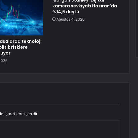
Morgan Stanley: Dijital
kamera sevkiyatı Haziran’da
%14,6 düştü
Ağustos 4, 2026
yasalarda teknoloji
olitik risklere
uyor
2026
le işaretlenmişlerdir