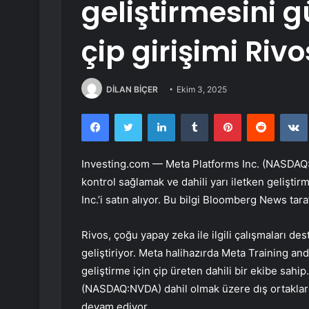
geliştirmesini 
çip girişimi Rivo
DİLAN BİÇER
Ekim 3, 2025
Facebook
Twitter
LinkedIn
Tumblr
Pinterest
Reddit
Investing.com —
Meta Platforms Inc. (NASDA
kontrol sağlamak ve dahili yarı iletken geliştir
Inc.’i satın alıyor. Bu bilgi Bloomberg News taraf
Rivos, çoğu yapay zeka ile ilgili çalışmaları de
geliştiriyor. Meta halihazırda Meta Training an
geliştirme için çip üreten dahili bir ekibe sahi
(NASDAQ:NVDA)
dahil olmak üzere dış ortaklar
devam ediyor.