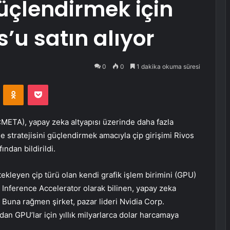
güçlendirmek için
s’u satın alıyor
0
0
1 dakika okuma süresi
VKontakte
Odnoklassniki
Pocket
Q:META)
, yapay zeka altyapısı üzerinde daha fazla
me stratejisini güçlendirmek amacıyla çip girişimi Rivos
ından bildirildi.
stekleyen çip türü olan kendi grafik işlem birimini (GPU)
d Inference Accelerator olarak bilinen, yapay zeka
p. Buna rağmen şirket, pazar lideri
Nvidia Corp.
dan GPU’lar için yıllık milyarlarca dolar harcamaya