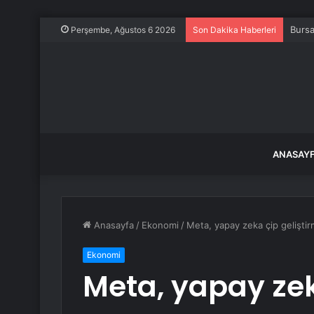
Bursa
Perşembe, Ağustos 6 2026
Son Dakika Haberleri
ANASAY
Anasayfa
/
Ekonomi
/
Meta, yapay zeka çip geliştirm
Ekonomi
Meta, yapay ze