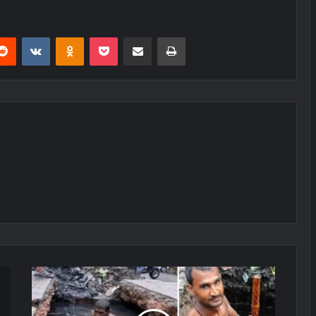
erest
Reddit
VKontakte
Odnoklassniki
Pocket
E-Posta ile paylaş
Yazdır