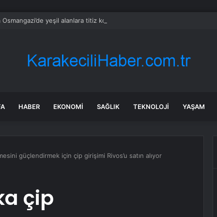
 Osmangazi’de yeşil alanlara titiz koruma
FA
HABER
EKONOMI
SAĞLIK
TEKNOLOJI
YAŞAM
esini güçlendirmek için çip girişimi Rivos’u satın alıyor
ka çip