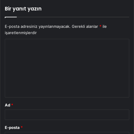
Bir yanıt yazın
E-posta adresiniz yayınlanmayacak.
Gerekli alanlar
*
ile
işaretlenmişlerdir
Y
o
r
u
m
*
Ad
*
E-posta
*