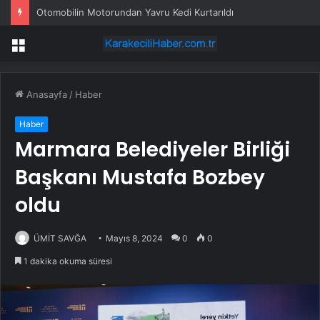
Otomobilin Motorundan Yavru Kedi Kurtarıldı
Menü
Anasayfa
/
Haber
Haber
Marmara Belediyeler Birliği
Başkanı Mustafa Bozbey
oldu
ÜMİT SAVĞA
Mayıs 8, 2024
0
0
1 dakika okuma süresi