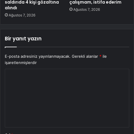
saldırıda 4 kişi gözaltına
çalışmam, istifa ederim
alındı
Ağustos 7, 2026
Ağustos 7, 2026
Bir yanıt yazın
E-posta adresiniz yayınlanmayacak.
Gerekli alanlar
*
ile
işaretlenmişlerdir
Y
o
r
u
m
*