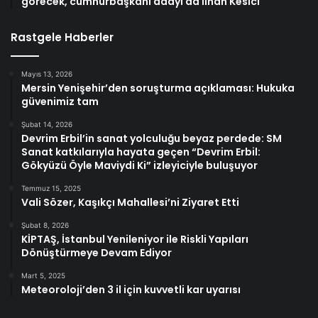
görecek, cumhurbaşkanı adayı da İlhan Kesici
Rastgele Haberler
Mayıs 13, 2026
Mersin Yenişehir’den soruşturma açıklaması: Hukuka
güvenimiz tam
Şubat 14, 2026
Devrim Erbil’in sanat yolculuğu beyaz perdede: SM
Sanat katkılarıyla hayata geçen “Devrim Erbil:
Gökyüzü Öyle Maviydi Ki” izleyiciyle buluşuyor
Temmuz 15, 2025
Vali Sözer, Kaşıkçı Mahallesi’ni Ziyaret Etti
Şubat 8, 2026
KİPTAŞ, İstanbul Yenileniyor ile Riskli Yapıları
Dönüştürmeye Devam Ediyor
Mart 5, 2025
Meteoroloji’den 3 il için kuvvetli kar uyarısı