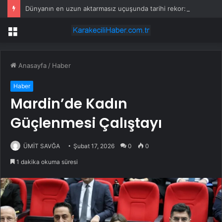
Dünyanın en uzun aktarmasız uçuşunda tarihi rekor: 24 saatten fazla havada kaldılar
Menü
Anasayfa
/
Haber
Haber
Mardin’de Kadın
Güçlenmesi Çalıştayı
ÜMİT SAVĞA
Şubat 17, 2026
0
0
1 dakika okuma süresi