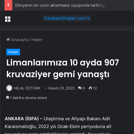
Dünyanın en uzun aktarmasız uçuşunda tarihi rekor: 24 saatten fazla havada kaldılar
Menü
Anasayfa
/
Haber
Haber
Limanlarımıza 10 ayda 907
kruvaziyer gemi yanaştı
HİLAL ÖZTÜRK
Kasım 23, 2022
0
12
1 dakika okuma süresi
ANKARA (İGFA) –
Ulaştırma ve Altyapı Bakanı Adil
Karaismailoğlu, 2022 yılı Ocak-Ekim periyoduna ait