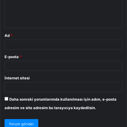
u
m
*
Ad
*
E-posta
*
İnternet sitesi
Daha sonraki yorumlarımda kullanılması için adım, e-posta
adresim ve site adresim bu tarayıcıya kaydedilsin.