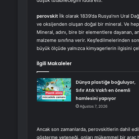
düşük tutabileceğini iddia etti.
perovskit
İlk olarak 1839’da Rusya’nın Ural Dağ
ve oksijenden oluşan doğal bir mineral. Ve hep
Mineral, adını, bire bir elementlere dayanan, a
malzeme sınıfına verir. Keşfedilmelerinden sonr
büyük ölçüde yalnızca kimyagerlerin ilgisini 
İlgili Makaleler
Dünya plastiğe boğuluyor,
Sıfır Atık Vakfı en önemli
hamlesini yapıyor
Ağustos 7, 2026
Ancak son zamanlarda, perovskitlerin dahil edildi
gösterme yeteneği, onları mükemmel bir araç ha