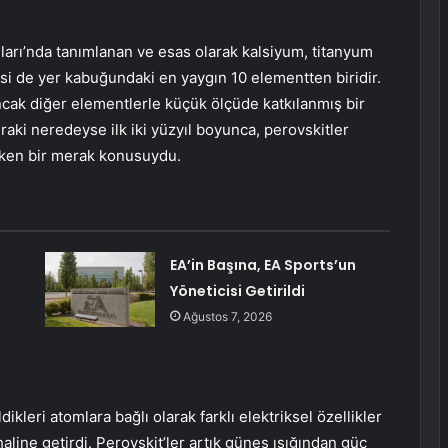
ları’nda tanımlanan ve esas olarak kalsiyum, titanyum
si de yer kabuğundaki en yaygın 10 elementten biridir.
ncak diğer elementlerle küçük ölçüde katkılanmış bir
aki neredeyse ilk iki yüzyıl boyunca, perovskitler
çeken bir merak konusuydu.
EA’in Başına, EA Sports’un
Yöneticisi Getirildi
Ağustos 7, 2026
kleri atomlara bağlı olarak farklı elektriksel özellikler
line getirdi. Perovskit’ler artık güneş ışığından güç