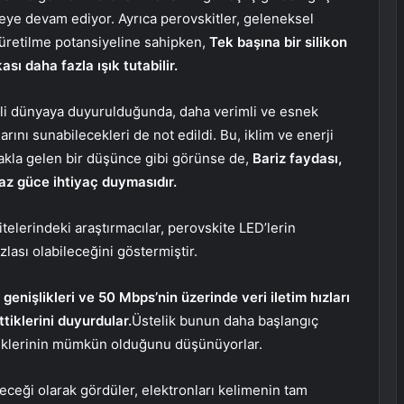
meye devam ediyor. Ayrıca perovskitler, geleneksel
 üretilme potansiyeline sahipken,
Tek başına bir silikon
sı daha fazla ışık tutabilir.
yeli dünyaya duyurulduğunda, daha verimli ve esnek
arını sunabilecekleri de not edildi. Bu, iklim ve enerji
 akla gelen bir düşünce gibi görünse de,
Bariz faydası,
az güce ihtiyaç duymasıdır.
elerindeki araştırmacılar, perovskite LED’lerin
lası olabileceğini göstermiştir.
enişlikleri ve 50 Mbps’nin üzerinde veri iletim hızları
tiklerini duyurdular.
Üstelik bunun daha başlangıç ​​
liklerinin mümkün olduğunu düşünüyorlar.
eleceği olarak gördüler, elektronları kelimenin tam