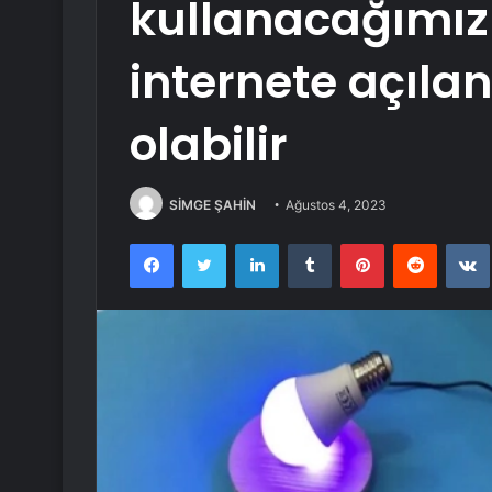
kullanacağımız u
internete açılan
olabilir
SİMGE ŞAHİN
Ağustos 4, 2023
Facebook
Twitter
LinkedIn
Tumblr
Pinterest
Reddit