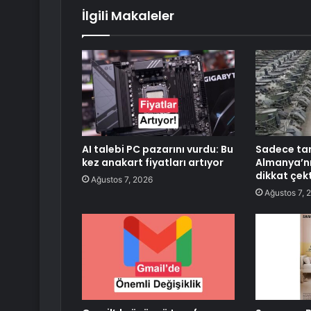
İlgili Makaleler
AI talebi PC pazarını vurdu: Bu
Sadece tan
kez anakart fiyatları artıyor
Almanya’nı
dikkat çekt
Ağustos 7, 2026
Ağustos 7, 