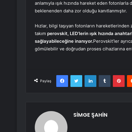
anlamıyla ışık hızında hareket eden fotonlarla 
beklenenden daha zor olduğu kanıtlanmıştır.
Hızlar, bilgi taşıyan fotonların hareketlerinden z
takım
perovskit, LED’lerin ışık hızında anahta
sağlayabileceğine inanıyor.
Perovskit’ler ayrıc
gömülebilir ve doğrudan proses cihazlarına ente
Facebook
Twitter
LinkedIn
Tumblr
Pint
Paylaş
SİMGE ŞAHİN