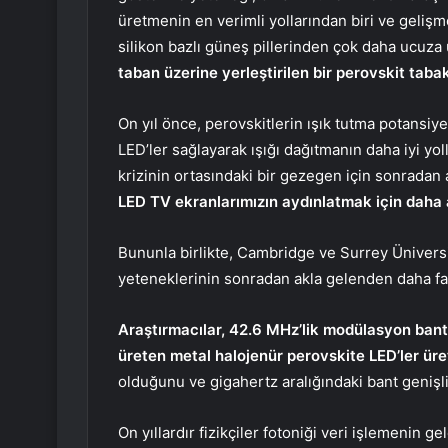
üretmenin en verimli yollarından biri ve geliş
silikon bazlı güneş pillerinden çok daha ucuza
taban üzerine yerleştirilen bir perovskit tabaka
On yıl önce, perovskitlerin ışık tutma potansi
LED’ler sağlayarak ışığı dağıtmanın daha iyi yoll
krizinin ortasındaki bir gezegen için sonradan
LED TV ekranlarımızın aydınlatmak için daha 
Bununla birlikte, Cambridge ve Surrey Üniversit
yeteneklerinin sonradan akla gelenden daha faz
Araştırmacılar, 42.6 MHz’lik modülasyon bant g
üreten metal halojenür perovskite LED’ler üret
olduğunu ve gigahertz aralığındaki bant geniş
On yıllardır fizikçiler fotoniği veri işlemenin g