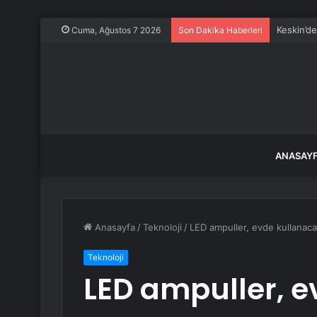
Keskin’d
Cuma, Ağustos 7 2026
Son Dakika Haberleri
ANASAY
Anasayfa
/
Teknoloji
/
LED ampuller, evde kullanacağı
Teknoloji
LED ampuller, e