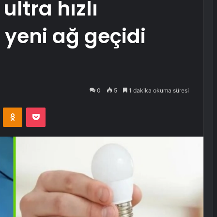
ltra hızlı
 yeni ağ geçidi
0
5
1 dakika okuma süresi
VKontakte
Odnoklassniki
Pocket