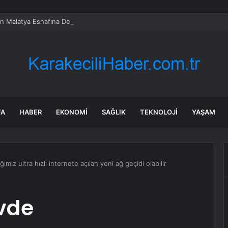
en Malatya Esnafına Destek Çağrısı
FA
HABER
EKONOMI
SAĞLIK
TEKNOLOJI
YAŞAM
mız ultra hızlı internete açılan yeni ağ geçidi olabilir
vde