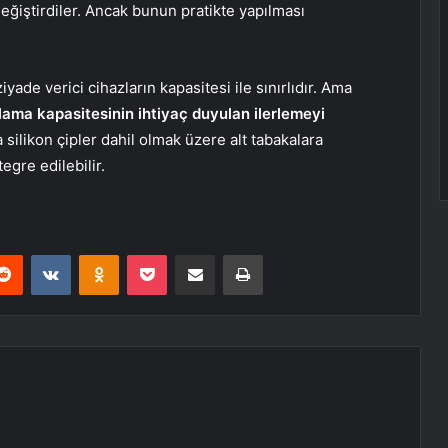
değiştirdiler. Ancak bunun pratikte yapılması
iyade verici cihazların kapasitesi ile sınırlıdır. Ama
rlama kapasitesinin ihtiyaç duyulan ilerlemeyi
a silikon çipler dahil olmak üzere alt tabakalara
gre edilebilir.
erest
Reddit
VKontakte
Odnoklassniki
Pocket
E-Posta ile paylaş
Yazdır