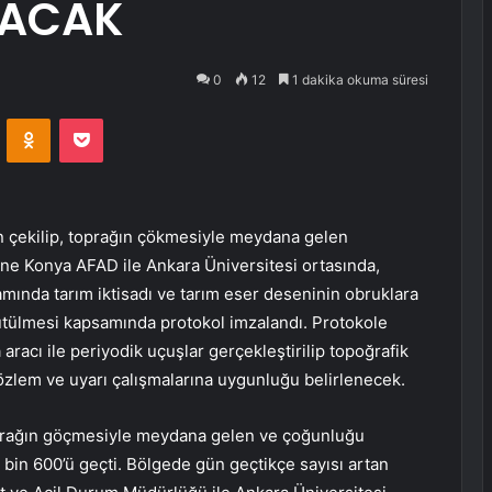
NACAK
0
12
1 dakika okuma süresi
VKontakte
Odnoklassniki
Pocket
nın çekilip, toprağın çökmesiyle meydana gelen
rine Konya AFAD ile Ankara Üniversitesi ortasında,
samında tarım iktisadı ve tarım eser deseninin obruklara
yürütülmesi kapsamında protokol imzalandı. Protokole
 aracı ile periyodik uçuşlar gerçekleştirilip topoğrafik
gözlem ve uyarı çalışmalarına uygunluğu belirlenecek.
 toprağın göçmesiyle meydana gelen ve çoğunluğu
 bin 600’ü geçti. Bölgede gün geçtikçe sayısı artan