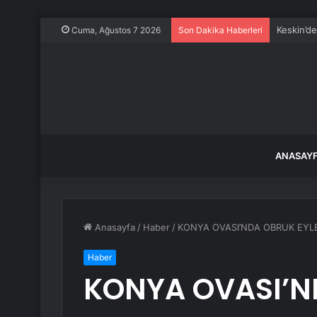
Keskin’d
Cuma, Ağustos 7 2026
Son Dakika Haberleri
ANASAY
Anasayfa
/
Haber
/
KONYA OVASI’NDA OBRUK EYL
Haber
KONYA OVASI’N