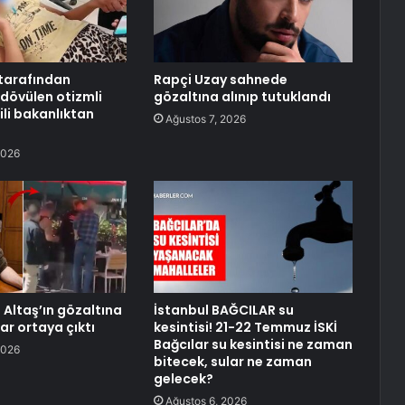
tarafından
Rapçi Uzay sahnede
 dövülen otizmli
gözaltına alınıp tutuklandı
ili bakanlıktan
Ağustos 7, 2026
2026
 Altaş’ın gözaltına
İstanbul BAĞCILAR su
lar ortaya çıktı
kesintisi! 21-22 Temmuz İSKİ
Bağcılar su kesintisi ne zaman
2026
bitecek, sular ne zaman
gelecek?
Ağustos 6, 2026