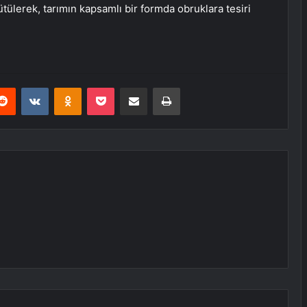
tülerek, tarımın kapsamlı bir formda obruklara tesiri
erest
Reddit
VKontakte
Odnoklassniki
Pocket
E-Posta ile paylaş
Yazdır