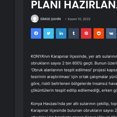
PLANI HAZIRLA
SİMGE ŞAHİN
Kasım 10, 2022
Facebook
Twitter
LinkedIn
Tumblr
Pinterest
Reddit
KONYA’nın Karapınar ilçesinde, yer altı suları
obrukların sayısı 2 bin 600’ü geçti. Bunun üze
‘Obruk alanlarının tespit edilmesi’ projesi kap
tesirinin araştırılması’ için ortak çalışmalar 
göre, riskli belirlenen bölgelerde insansız hava
çöküntülerin tespit edilip edilemediği, erken 
Konya Havzası’nda yer altı sularının çekilip,
Karapınar ilçesinde bulunan obrukların sayısı 2