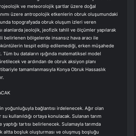
drojeolojik ve meteorolojik şartlar üzere doğal
lanımı üzere antropolojik etkenlerin obruk oluşumundaki
ucunda topografyada obruk oluşum izleri veren
alanlarda jeolojik, jeofizik tahlil ve ölçümler yapılarak
 belirlenen bölgelerde insansız hava aracı ile
çöküntülerin tespit edilip edilemediği, erken müşahede
k. Tüm bu dataların ışığında matematiksel model
 üretilecek ve ardından de obruk aksiyon planı
 itibariyle tamamlanmasıyla Konya Obruk Hassaslık
r.
ACAK
 yoğunluğuyla bağlantısı irdelenecek. Ağır olan
r su kullanıldığı ortaya konulacak. Sulanan tarım
 yaptığı tartısı belirlenecek. Sulamayla tarımda
rek altta boşluk oluşturması ve oluşmuş boşluğu