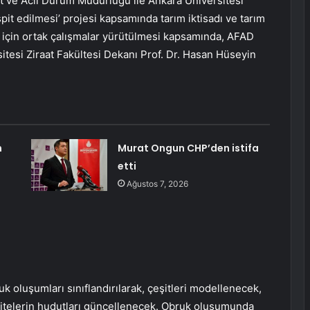
et ve Acil Durum Müdürlüğü ile Ankara Üniversitesi
spit edilmesi’ projesi kapsamında tarım iktisadı ve tarım
sı için ortak çalışmalar yürütülmesi kapsamında, AFAD
tesi Ziraat Fakültesi Dekanı Prof. Dr. Hasan Hüseyin
n
Murat Ongun CHP’den istifa
etti
Ağustos 7, 2026
oluşumları sınıflandırılarak, çeşitleri modellenecek,
 ünitelerin hudutları güncellenecek. Obruk oluşumunda