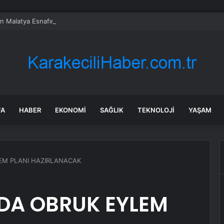
en Malatya Esnafına Destek Çağrısı
FA
HABER
EKONOMI
SAĞLIK
TEKNOLOJI
YAŞAM
EM PLANI HAZIRLANACAK
DA OBRUK EYLEM