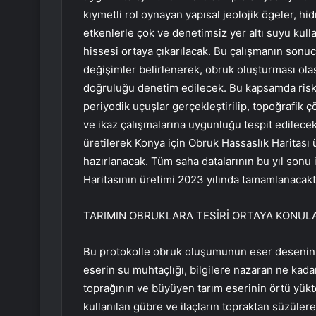
kıymetli rol oynayan yapısal jeolojik ögeler, hi
etkenlerle çok ve denetimsiz yer altı suyu kul
hissesi ortaya çıkarılacak. Bu çalışmanın son
değişimler belirlenerek, obruk oluşturması olası 
doğruluğu denetim edilecek. Bu kapsamda riskli
periyodik uçuşlar gerçekleştirilip, topoğrafik 
ve ikaz çalışmalarına uygunluğu tespit edilece
üretilerek Konya için Obruk Hassaslık Haritası
hazırlanacak. Tüm saha datalarının bu yıl sonu
Haritasının üretimi 2023 yılında tamamlanacaktı
TARIMIN OBRUKLARA TESİRİ ORTAYA KONUL
Bu protokolle obruk oluşumunun eser deseninin
eserin su muhtaçlığı, bilgilere nazaran ne kada
toprağının ve büyüyen tarım eserinin örtü yükte
kullanılan gübre ve ilaçların topraktan süzüle