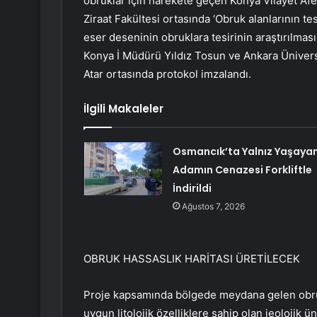
obruklar için harekete geçen Konya Vilayet Af
Ziraat Fakültesi ortasında ‘Obruk alanlarının te
eser deseninin obruklara tesirinin araştırılma
Konya İ Müdürü Yıldız Tosun ve Ankara Üniversi
Atar ortasında protokol imzalandı.
İlgili Makaleler
Osmancık’ta Yalnız Yaşaya
Adamın Cenazesi Forkliftle
İndirildi
Ağustos 7, 2026
OBRUK HASSASLIK HARİTASI ÜRETİLECEK
Proje kapsamında bölgede meydana gelen obruk 
uygun litolojik özelliklere sahip olan jeolojik