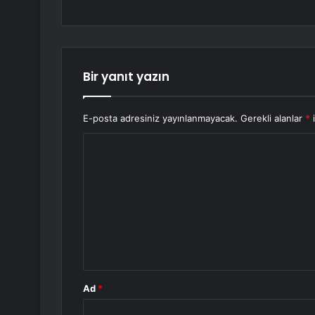
Bir yanıt yazın
E-posta adresiniz yayınlanmayacak.
Gerekli alanlar
*
i
Y
o
r
u
m
*
Ad
*