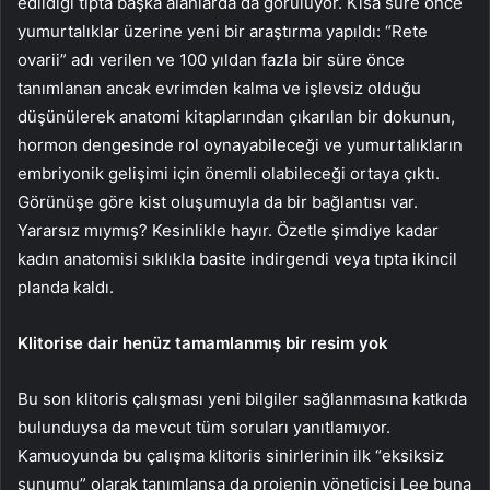
edildiği tıpta başka alanlarda da görülüyor. Kısa süre önce
yumurtalıklar üzerine yeni bir araştırma yapıldı: “Rete
ovarii” adı verilen ve 100 yıldan fazla bir süre önce
tanımlanan ancak evrimden kalma ve işlevsiz olduğu
düşünülerek anatomi kitaplarından çıkarılan bir dokunun,
hormon dengesinde rol oynayabileceği ve yumurtalıkların
embriyonik gelişimi için önemli olabileceği ortaya çıktı.
Görünüşe göre kist oluşumuyla da bir bağlantısı var.
Yararsız mıymış? Kesinlikle hayır. Özetle şimdiye kadar
kadın anatomisi sıklıkla basite indirgendi veya tıpta ikincil
planda kaldı.
Klitorise dair henüz tamamlanmış bir resim yok
Bu son klitoris çalışması yeni bilgiler sağlanmasına katkıda
bulunduysa da mevcut tüm soruları yanıtlamıyor.
Kamuoyunda bu çalışma klitoris sinirlerinin ilk “eksiksiz
sunumu” olarak tanımlansa da projenin yöneticisi Lee buna