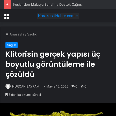
Murat Ongun CHP’den istifa etti
Menü
Anasayfa
/
Sağlık
Sağlık
Klitorisin gerçek yapısı üç
boyutlu görüntüleme ile
çözüldü
NURCAN BAYRAM
Mayıs 16, 2026
0
0
5 dakika okuma süresi