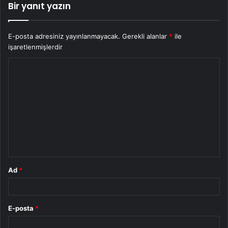
Bir yanıt yazın
E-posta adresiniz yayınlanmayacak.
Gerekli alanlar
*
ile
işaretlenmişlerdir
Y
o
r
u
m
*
Ad
*
E-posta
*