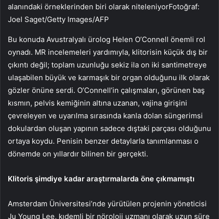
alanındaki örneklerinden biri olarak niteleniyorFotoğraf:
Joel Saget/Getty Images/AFP
Bu konuda Avustralyalı ürolog Helen O’Connell önemli rol
oynadı. MR incelemeleri yardımıyla, klitorisin küçük dış bir
çıkıntı değil; toplam uzunluğu sekiz ila on iki santimetreye
ulaşabilen büyük ve karmaşık bir organ olduğunu ilk olarak
gözler önüne serdi. O’Connell’in çalışmaları, görünen baş
kısmın, pelvis kemiğinin altına uzanan, vajina girişini
çevreleyen ve uyarılma sırasında kanla dolan süngerimsi
dokulardan oluşan yapının sadece dıştaki parçası olduğunu
ortaya koydu. Penisin benzer detaylarla tanımlanması o
dönemde on yıllardır bilinen bir gerçekti.
Klitoris şimdiye kadar araştırmalarda öne çıkmamıştı
Amsterdam Üniversitesi’nde yürütülen projenin yöneticisi
Ju Young Lee, kıdemli bir nöroloji uzmanı olarak uzun süre