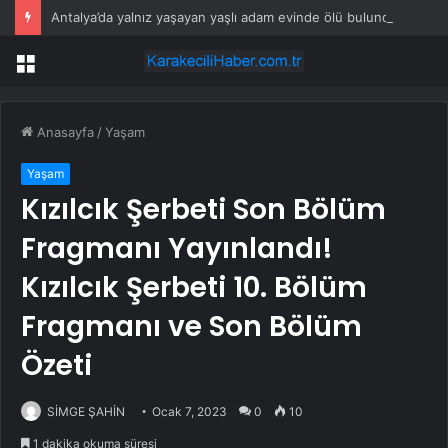
Antalya’da yalnız yaşayan yaşlı adam evinde ölü bulundu
Menü
Anasayfa
/
Yaşam
Yaşam
Kızılcık Şerbeti Son Bölüm
Fragmanı Yayınlandı!
Kızılcık Şerbeti 10. Bölüm
Fragmanı ve Son Bölüm
Özeti
SİMGE ŞAHİN
Ocak 7, 2023
0
10
1 dakika okuma süresi