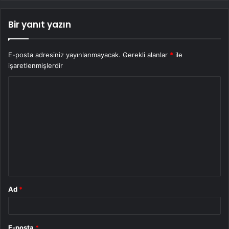
Bir yanıt yazın
E-posta adresiniz yayınlanmayacak.
Gerekli alanlar
*
ile
işaretlenmişlerdir
Y
o
r
u
m
*
Ad
*
E-posta
*