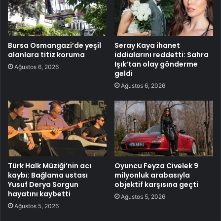
Bursa Osmangazi’de yeşil
Seray Kaya ihanet
alanlara titiz koruma
iddialarını reddetti: Sahra
Işık’tan olay gönderme
Ağustos 6, 2026
geldi
Ağustos 6, 2026
Türk Halk Müziği’nin acı
Oyuncu Feyza Civelek 9
kaybı: Bağlama ustası
milyonluk arabasıyla
Yusuf Derya Sorgun
objektif karşısına geçti
hayatını kaybetti
Ağustos 5, 2026
Ağustos 5, 2026