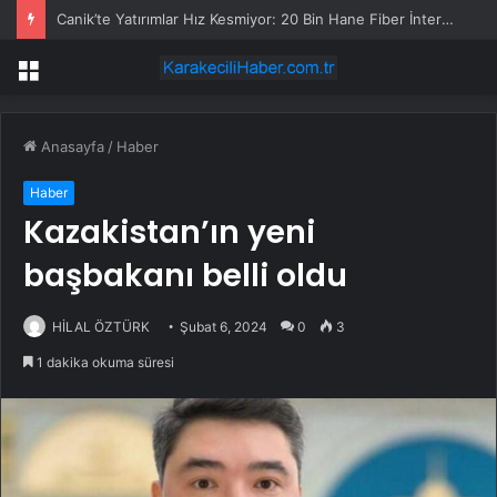
Canik’te Yatırımlar Hız Kesmiyor: 20 Bin Hane Fiber İnternete Kavuşuyor
Menü
Anasayfa
/
Haber
Haber
Kazakistan’ın yeni
başbakanı belli oldu
HİLAL ÖZTÜRK
Şubat 6, 2024
0
3
1 dakika okuma süresi