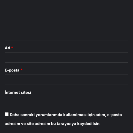
r
u
m
*
Ad
*
E-posta
*
İnternet sitesi
Daha sonraki yorumlarımda kullanılması için adım, e-posta
adresim ve site adresim bu tarayıcıya kaydedilsin.