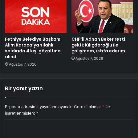
Fethiye Belediye Başkanı
CHP’li Adnan Beker resti
Alim Karaca’ya silahlı
çekti: Kılıçdaroğlu ile
saldırıda 4 kişi gözaltına
çalışmam, istifa ederim
alındı
Ağustos 7, 2026
Ağustos 7, 2026
Bir yanıt yazın
E-posta adresiniz yayınlanmayacak.
Gerekli alanlar
*
ile
işaretlenmişlerdir
Y
o