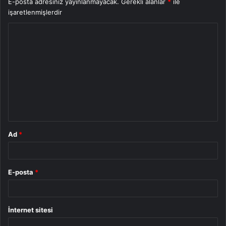
E-posta adresiniz yayınlanmayacak.
Gerekli alanlar
*
ile
işaretlenmişlerdir
Y
o
r
u
m
*
Ad
*
E-posta
*
İnternet sitesi