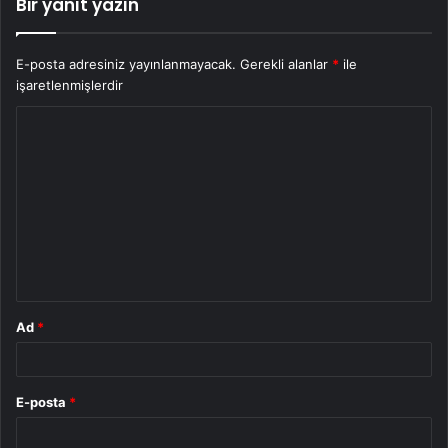
Bir yanıt yazın
E-posta adresiniz yayınlanmayacak.
Gerekli alanlar
*
ile
işaretlenmişlerdir
Y
o
r
u
m
*
Ad
*
E-posta
*