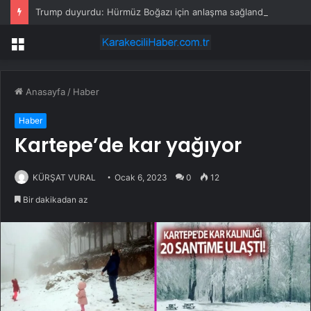
Trump duyurdu: Hürmüz Boğazı için anlaşma sağlandı
Menü
Anasayfa
/
Haber
Haber
Kartepe’de kar yağıyor
KÜRŞAT VURAL
Ocak 6, 2023
0
12
Bir dakikadan az