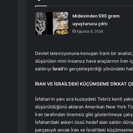
Midesinden 590 gram
uyuşturucu çıktı
Ağustos 6, 2026
Devlet televizyonuna konuşan İranlı bir analist
düşürülen mini insansız hava araçlarının İran 
saldırıyı
İsrail
‘in gerçekleştirdiği yönündeki ha
İRAN VE İSRAİL’DEKİ KÜÇÜMSEME DİKKAT ÇE
İsfahan’ın yanı sıra kuzeydeki Tebriz kenti yakın
düşürüldüğünü aktaran Amerikan New York Time
İran tarafından önemsiz gibi gösterilmeye çalı
İsfahan’daki askeri üssü hedef alan saldırı dün
parçasıydı ancak İran ve İsrail’deki küçümseme 