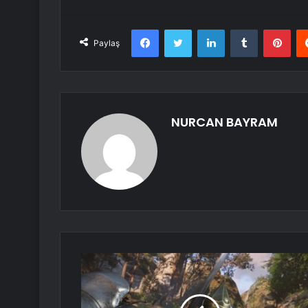
Facebook
Twitter
LinkedIn
Tumblr
Pint
Paylaş
NURCAN BAYRAM