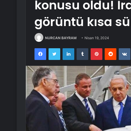
konusu oldu! İr
görüntü kısa sü
NURCAN BAYRAM
Nisan 19, 2024
Facebook
Twitter
LinkedIn
Tumblr
Pinterest
Reddit