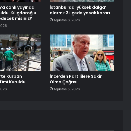
’a canlı yayında
İstanbul’da ‘yüksek dalga’
uldu: Kılıçdaroğlu
alarmı: 3 ilçede yasak kararı
edecek misiniz?
Ağustos 6, 2026
2026
’te Kurban
İnce’den Partililere Sakin
imi Kuruldu
Olma Çağrısı
2026
Ağustos 5, 2026