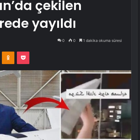
an’da çekilen
rede yayıldı
0
0
1 dakika okuma süresi
VKontakte
Odnoklassniki
Pocket