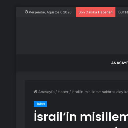
Bursa
Perşembe, Ağustos 6 2026
Son Dakika Haberleri
ANASAY
Anasayfa
/
Haber
/
İsrail’in misilleme saldırısı ala
Haber
İsrail’in misille