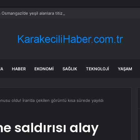
 Osmangazi’de yeşil alanlara titiz koruma
FA
HABER
EKONOMI
SAĞLIK
TEKNOLOJI
YAŞAM
y konusu oldu! İran’da çekilen görüntü kısa sürede yayıldı
me saldırısı alay