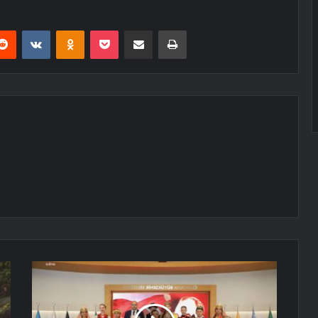
erest
Reddit
VKontakte
Odnoklassniki
Pocket
E-Posta ile paylaş
Yazdır