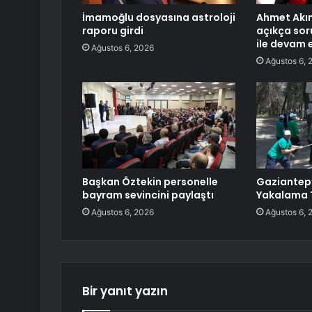
İmamoğlu dosyasına astroloji
Ahmet Akın
raporu girdi
açıkça sor
ile devam 
Ağustos 6, 2026
Ağustos 6, 
Başkan Öztekin personelle
Gaziantep
bayram sevincini paylaştı
Yakalama T
Ağustos 6, 2026
Ağustos 6, 
Bir yanıt yazın