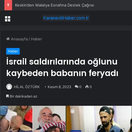
Keskin’den Malatya Esnafına Destek Çağrısı
Menü
Anasayfa
/
Haber
Haber
İsrail saldırılarında oğlunu
kaybeden babanın feryadı
HİLAL ÖZTÜRK
Kasım 8, 2023
0
0
Bir dakikadan az