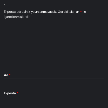
E-posta adresiniz yayınlanmayacak.
Gerekli alanlar
*
ile
işaretlenmişlerdir
Y
o
r
u
m
*
Ad
*
E-posta
*