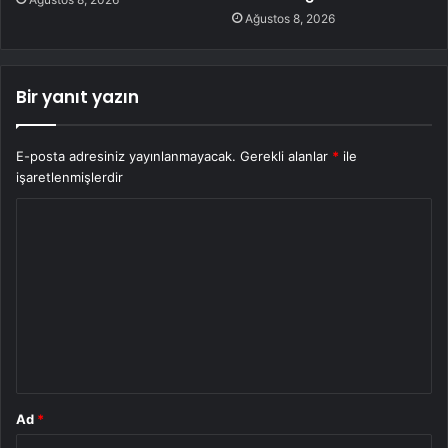
Ağustos 8, 2026
Bir yanıt yazın
E-posta adresiniz yayınlanmayacak.
Gerekli alanlar
*
ile
işaretlenmişlerdir
Y
o
r
u
m
*
Ad
*