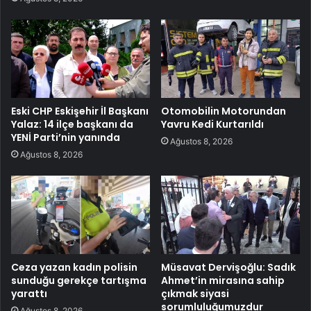
Eski CHP Eskişehir İl Başkanı
Otomobilin Motorundan
Yalaz: 14 ilçe başkanı da
Yavru Kedi Kurtarıldı
YENİ Parti’nin yanında
Ağustos 8, 2026
Ağustos 8, 2026
Ceza yazan kadın polisin
Müsavat Dervişoğlu: Sadık
sunduğu gerekçe tartışma
Ahmet’in mirasına sahip
yarattı
çıkmak siyasi
sorumluluğumuzdur
Ağustos 8, 2026