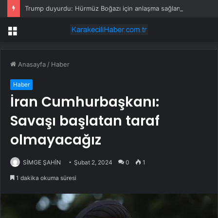
Trump duyurdu: Hürmüz Boğazı için anlaşma sağlandı
Menü
Anasayfa
/
Haber
Haber
İran Cumhurbaşkanı:
Savaşı başlatan taraf
olmayacağız
SİMGE ŞAHİN
Şubat 2, 2024
0
1
1 dakika okuma süresi