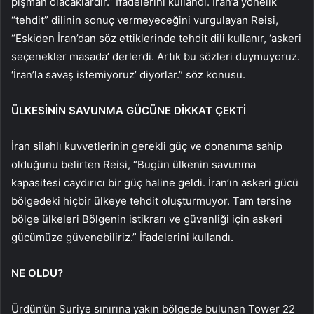
pişman olacaklardır.” İfadelerini kullandı. İran’a yönelik
“tehdit” dilinin sonuç vermeyeceğini vurgulayan Reisi,
“Eskiden İran’dan söz ettiklerinde tehdit dili kullanır, ‘askeri
seçenekler masada’ derlerdi. Artık bu sözleri duymuyoruz.
‘İran’la savaş istemiyoruz’ diyorlar.” söz konusu.
ÜLKESİNİN SAVUNMA GÜCÜNE DİKKAT ÇEKTİ
İran silahlı kuvvetlerinin gerekli güç ve donanıma sahip
olduğunu belirten Reisi, “Bugün ülkenin savunma
kapasitesi caydırıcı bir güç haline geldi. İran’ın askeri gücü
bölgedeki hiçbir ülkeye tehdit oluşturmuyor. Tam tersine
bölge ülkeleri Bölgenin istikrarı ve güvenliği için askeri
gücümüze güvenebiliriz.” İfadelerini kullandı.
NE OLDU?
Ürdün’ün Suriye sınırına yakın bölgede bulunan Tower 22