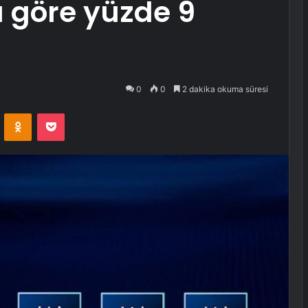
 göre yüzde 9
0
0
2 dakika okuma süresi
VKontakte
Odnoklassniki
Pocket