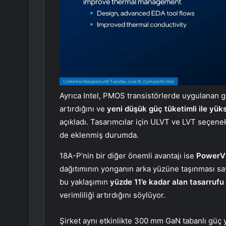
Ayrıca Intel, PMOS transistörlerde uygulanan ge
artırdığını ve
yeni düşük güç tüketimli ile yü
açıkladı. Tasarımcılar için ULVT ve LVT seçenekl
de eklenmiş durumda.
18A-P’nin bir diğer önemli avantajı ise
PowerVia
dağıtımının yonganın arka yüzüne taşınması saye
bu yaklaşımın
yüzde 11’e kadar alan tasarrufu 
verimliliği artırdığını söylüyor.
Şirket aynı etkinlikte 300 mm GaN tabanlı güç 