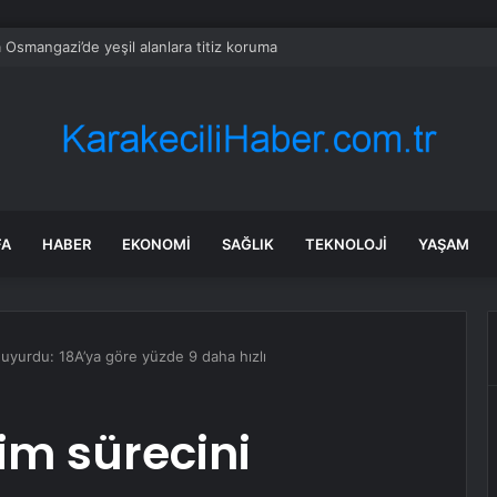
 Osmangazi’de yeşil alanlara titiz koruma
FA
HABER
EKONOMI
SAĞLIK
TEKNOLOJI
YAŞAM
duyurdu: 18A’ya göre yüzde 9 daha hızlı
tim sürecini