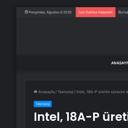
Bursa
Perşembe, Ağustos 6 2026
Son Dakika Haberleri
ANASAY
Anasayfa
/
Teknoloji
/
Intel, 18A-P üretim sürecini 
Teknoloji
Intel, 18A-P üre