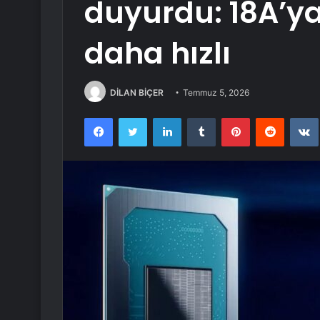
duyurdu: 18A’ya
daha hızlı
DİLAN BİÇER
Temmuz 5, 2026
Facebook
Twitter
LinkedIn
Tumblr
Pinterest
Reddit