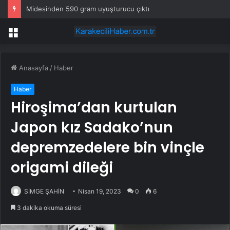
Midesinden 590 gram uyuşturucu çıktı
Menü
Anasayfa
/
Haber
Haber
Hiroşima’dan kurtulan
Japon kız Sadako’nun
depremzedelere bin vinçle
origami dileği
SİMGE ŞAHİN
Nisan 19, 2023
0
6
3 dakika okuma süresi