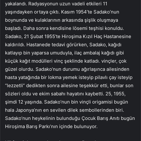
yakalandı. Radyasyonun uzun vadeli etkileri 11
yaşındayken ortaya çıktı. Kasım 1954’te Sadako’nun
boynunda ve kulaklarının arkasında şişlik oluşmaya
başladı. Daha sonra kendisine lösemi teşhisi konuldu.
Sadako, 21 Şubat 1955’te Hiroşima Kızıl Haç Hastanesine
kaldırıldı. Hastanede tedavi görürken, Sadako, kağıdı
katlayıp bin yaparsa umuduyla, ilaç ambalaj kağıdı gibi
küçük kağıt modülleri vinç şeklinde katladı. vinçler, çok
güzel olurdu. Sadako’nun durumu ağırlaşınca ailesinden
hasta yatağında bir lokma yemek isteyip pilavlı çay isteyip
“lezzetli” dedikten sonra ailesine teşekkür etti, bunlar son
sözleri oldu ve ekim sabahı hayatını kaybetti. 25, 1955,
şimdi 12 yaşında. Sadako’nun bin vinçli origamisi bugün
hala Japonya’nın en sevilen dilek sembollerinden biri.
Sadako’nun heykelinin bulunduğu Çocuk Barış Anıtı bugün
Hiroşima Barış Parkı’nın içinde bulunuyor.