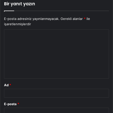
Bir yanıt yazın
E-posta adresiniz yayınlanmayacak.
Gerekli alanlar
*
ile
işaretlenmişlerdir
Y
o
r
u
m
*
Ad
*
E-posta
*