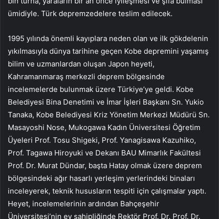
bin turna, yaraların bir an önce iyileşmesi ve şifa bulması
ümidiyle. Türk depremzedelere teslim edilecek.
1995 yılında önemli kayıplara neden olan ve ilk gökdelenin
yıkılmasıyla dünya tarihine geçen Kobe depremini yaşamış
bilim ve uzmanlardan oluşan Japon heyeti,
Kahramanmaraş merkezli deprem bölgesinde
incelemelerde bulunmak üzere Türkiye’ye geldi. Kobe
Belediyesi Bina Denetimi ve İmar İşleri Başkanı Sn. Yukio
Tanaka, Kobe Belediyesi Kriz Yönetim Merkezi Müdürü Sn.
Masayoshi Nose, Mukogawa Kadın Üniversitesi Öğretim
Üyeleri Prof. Tosu Shigeki, Prof. Yanagisawa Kazuhiko,
Prof. Tagawa Hiroyuki ve Dekanı BAU Mimarlık Fakültesi
Prof. Dr. Murat Dündar, başta Hatay olmak üzere deprem
bölgesindeki ağır hasarlı yerleşim yerlerindeki binaları
inceleyerek, teknik hususların tespiti için çalışmalar yaptı.
Heyet, incelemelerinin ardından Bahçeşehir
Üniversitesi’nin ev sahipliğinde Rektör Prof. Dr. Prof. Dr.