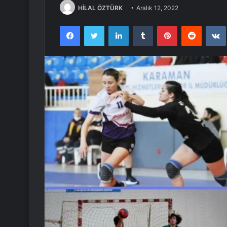
HİLAL ÖZTÜRK
Aralık 12, 2022
Facebook
Twitter
LinkedIn
Tumblr
Pinterest
Reddit