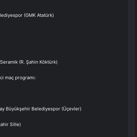
lediyespor (GMK Atatürk)
Seramik (R. Şahin Köktürk)
nci maç programı:
tay Büyükşehir Belediyespor (Üçevler)
hir Sille)