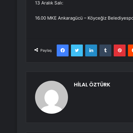
13 Aralık Salı:
16.00 MKE Ankaragücü – Köyceğiz Belediyespo
Facebook
Twitter
LinkedIn
Tumblr
Pint
Paylaş
HİLAL ÖZTÜRK