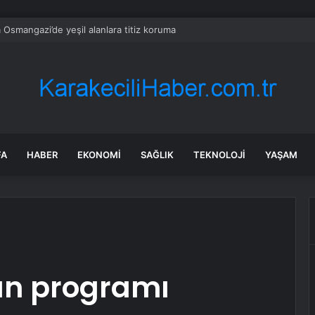
 Osmangazi’de yeşil alanlara titiz koruma
FA
HABER
EKONOMI
SAĞLIK
TEKNOLOJI
YAŞAM
ın programı