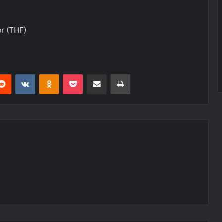
r (THF)
erest
Reddit
VKontakte
Odnoklassniki
Pocket
E-Posta ile paylaş
Yazdır