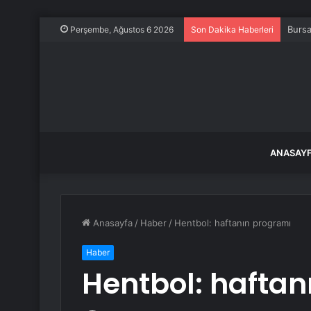
Bursa
Perşembe, Ağustos 6 2026
Son Dakika Haberleri
ANASAY
Anasayfa
/
Haber
/
Hentbol: haftanın programı
Haber
Hentbol: haftan