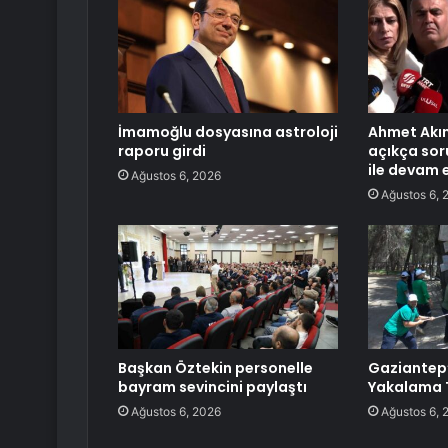
İmamoğlu dosyasına astroloji
Ahmet Akın
raporu girdi
açıkça sor
ile devam 
Ağustos 6, 2026
Ağustos 6, 
Başkan Öztekin personelle
Gaziantep
bayram sevincini paylaştı
Yakalama T
Ağustos 6, 2026
Ağustos 6, 