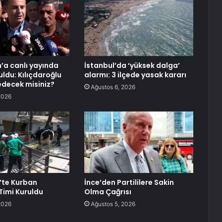
’a canlı yayında
İstanbul’da ‘yüksek dalga’
uldu: Kılıçdaroğlu
alarmı: 3 ilçede yasak kararı
edecek misiniz?
Ağustos 6, 2026
2026
’te Kurban
İnce’den Partililere Sakin
imi Kuruldu
Olma Çağrısı
2026
Ağustos 5, 2026