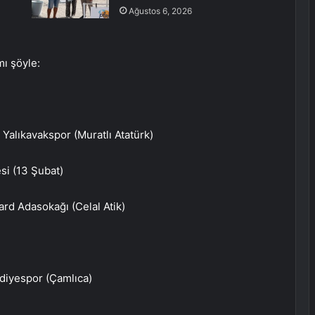
Ağustos 6, 2026
mı şöyle:
alıkavakspor (Muratlı Atatürk)
si (13 Şubat)
rd Adasokağı (Celal Atik)
diyespor (Çamlıca)