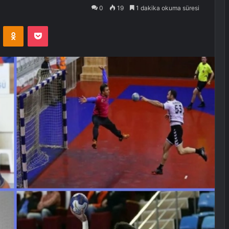
0
19
1 dakika okuma süresi
VKontakte
Odnoklassniki
Pocket