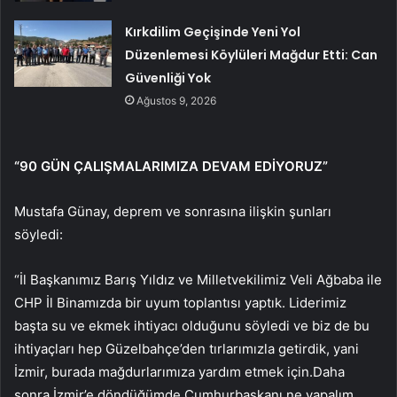
Kırkdilim Geçişinde Yeni Yol
Düzenlemesi Köylüleri Mağdur Etti: Can
Güvenliği Yok
Ağustos 9, 2026
“90 GÜN ÇALIŞMALARIMIZA DEVAM EDİYORUZ”
Mustafa Günay, deprem ve sonrasına ilişkin şunları
söyledi:
“İl Başkanımız Barış Yıldız ve Milletvekilimiz Veli Ağbaba ile
CHP İl Binamızda bir uyum toplantısı yaptık. Liderimiz
başta su ve ekmek ihtiyacı olduğunu söyledi ve biz de bu
ihtiyaçları hep Güzelbahçe’den tırlarımızla getirdik, yani
İzmir, burada mağdurlarımıza yardım etmek için.Daha
sonra İzmir’e döndüğümde Cumhurbaşkanı ne yapalım