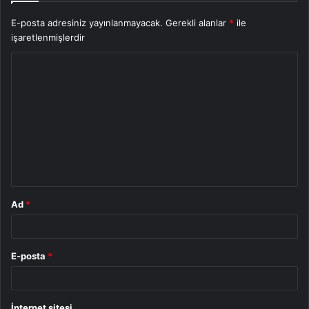
E-posta adresiniz yayınlanmayacak.
Gerekli alanlar
*
ile
işaretlenmişlerdir
Y
o
r
u
m
*
Ad
*
E-posta
*
İnternet sitesi