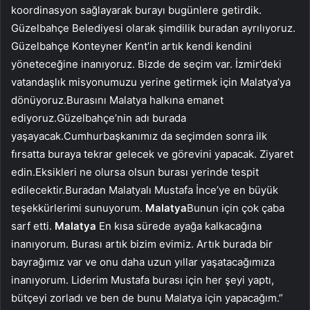
koordinasyon sağlayarak burayı bugünlere getirdik.
Güzelbahçe Belediyesi olarak şimdilik buradan ayrılıyoruz.
Güzelbahçe Konteyner Kent’in artık kendi kendini
yöneteceğine inanıyoruz. Bizde de seçim var. İzmir’deki
vatandaşlık misyonumuzu yerine getirmek için Malatya’ya
dönüyoruz.Burasını Malatya halkına emanet
ediyoruz.Güzelbahçe’nin adı burada
yaşayacak.Cumhurbaşkanımız da seçimden sonra ilk
fırsatta buraya tekrar gelecek ve görevini yapacak. Ziyaret
edin.Eksikleri ne olursa olsun burası yerinde tespit
edilecektir.Buradan Malatyalı Mustafa İnce’ye en büyük
teşekkürlerimi sunuyorum.
Malatya
Bunun için çok çaba
sarf etti.
Malatya
En kısa sürede ayağa kalkacağına
inanıyorum. Burası artık bizim evimiz. Artık burada bir
bayrağımız var ve onu daha uzun yıllar yaşatacağımıza
inanıyorum. Liderim Mustafa burası için her şeyi yaptı,
bütçeyi zorladı ve ben de bunu Malatya için yapacağım.”