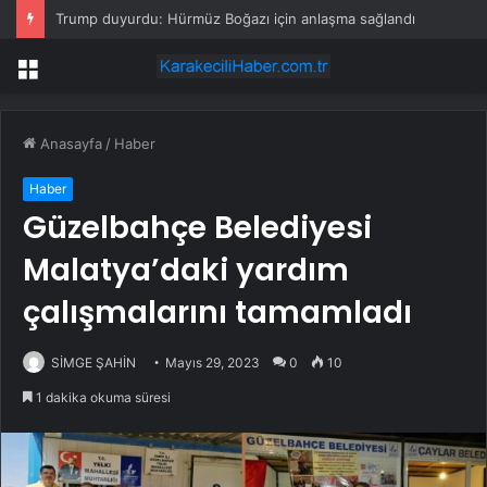
Trump duyurdu: Hürmüz Boğazı için anlaşma sağlandı
Menü
Anasayfa
/
Haber
Haber
Güzelbahçe Belediyesi
Malatya’daki yardım
çalışmalarını tamamladı
SİMGE ŞAHİN
Mayıs 29, 2023
0
10
1 dakika okuma süresi